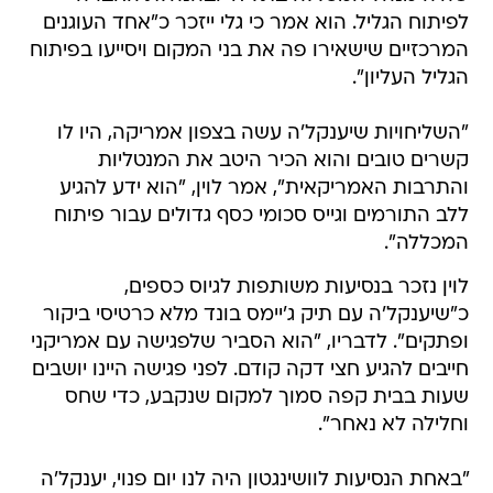
לפיתוח הגליל. הוא אמר כי גלי ייזכר כ"אחד העוגנים
המרכזיים שישאירו פה את בני המקום ויסייעו בפיתוח
הגליל העליון".
"השליחויות שיענקל'ה עשה בצפון אמריקה, היו לו
קשרים טובים והוא הכיר היטב את המנטליות
והתרבות האמריקאית", אמר לוין, "הוא ידע להגיע
ללב התורמים וגייס סכומי כסף גדולים עבור פיתוח
המכללה".
לוין נזכר בנסיעות משותפות לגיוס כספים,
כ"שיענקל'ה עם תיק ג'יימס בונד מלא כרטיסי ביקור
ופתקים". לדבריו, "הוא הסביר שלפגישה עם אמריקני
חייבים להגיע חצי דקה קודם. לפני פגישה היינו יושבים
שעות בבית קפה סמוך למקום שנקבע, כדי שחס
וחלילה לא נאחר".
"באחת הנסיעות לוושינגטון היה לנו יום פנוי, יענקל'ה