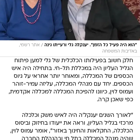
/
"הוא היה פעיל כל הזמן". יענקלה גלי ורעייתו גינה
אתר רשמי,
באדיבות המשפחה
חלק חשוב בפעילותו הכלכלית של גלי למען פיתוח
הגליל העליון היה במכללת תל-חי. בתחילה היה איש
הכספים של המכללה, ומאוחר יותר אחראי על גיוס
הכספים. יחד עם מנהלי המכללה, עליזה עמיר-זוהר
ועמוס לוין, כיוונו להפיכת המכללה למכללה אקדמית,
כפי שאכן קרה.
"לאורך השנים יענקל'ה היה לאיש משק וכלכלה
מרכזי בגליל העליון, וראה את ייעודו בחיזוק וביסוס
הכלכלה, החקלאות והחינוך באזור", אומר עמוס לוין,
שהיה מנהל המכללה בתל חי ובהנהלת החברה