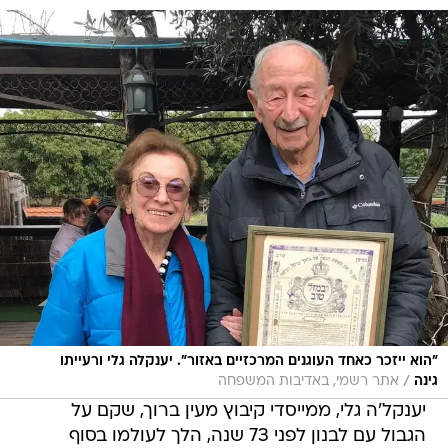
"הוא ייזכר כאחד העוגנים המרכזיים באזור". יענקלה גלי ורעייתו
/
גינה
אתר רשמי, באדיבות המשפחה
יענקל'ה גלי, ממייסדי קיבוץ מעין ברוך, שקם על
הגבול עם לבנון לפני 73 שנה, הלך לעולמו בסוף