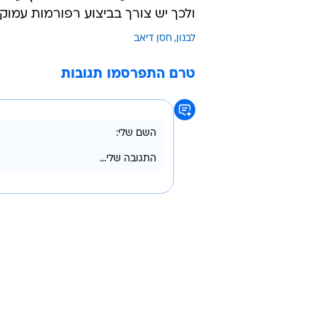
מונה לתפקיד בינואר כחלק ממשלה
והמצב הכלכלי, אך המפגינים מסרבי
המערב והמפרץ בשל המעורבות של חי
המשבר הפוליטי פגע קשות בשירותים 
נערם ברחובות.
כלכלנים מציעים כי הסדר חילוץ עם
ולכך יש צורך בביצוע רפורמות עמוקו
לבנון
חסן דיאב
טרם התפרסמו תגובות