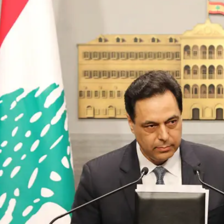
זר מקשה על היבואנים, מה שהוביל לעליית מחירים, וגם אל
 אותם הולכים ונעלמים.
חי אתמול בערב, אמר כי המשא ומתן לפריסה מחדש של חו
 המדינה, שכבר חצה את רף 30 מיליארד הדולר, יימשך עם כל בעלי החוב, "בהתאם לאינטר