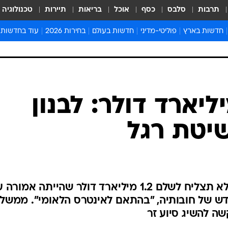
תרבות
סלבס
כסף
אוכל
בריאות
תיירות
טכנולוגיה
חדשות בארץ
פוליטי-מדיני
חדשות בעולם
בחירות 2026
עוד בחדשות
אירועים בארץ
פוליטיקה וממשל
המזרח התיכון
דעות ופרשנויו
חדשות פלילים ומשפט
יחסי חוץ
אירופה
סרי ושלזינגר
חינוך
אמריקה
פרויקטים מיוח
ישראלים בחו"ל
אסיה והפסיפיק
אסור לפספס
בריאות
אפריקה
מדע וסביבה
חברה ורווחה
הנחיות פיקוד 
ארכיון מדורים
זמני כניסת ש
לוח חופשות וח
לוח שנה
חדשות יהדות
של 30 מיליארד דולר: לבנון
חדשות המשפ