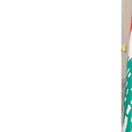
ו
בה
ס