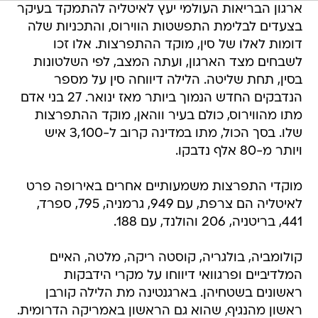
ארגון הבריאות העולמי יעץ לאיטליה להתמקד בעיקר
בצעדים לבלימת התפשטות הווירוס, והתכניות שלה
דומות לאלו של סין, מוקד ההתפרצות. אלו זכו
לשבחים מצד הארגון, ועתה המצב, לפי השלטונות
בסין, תחת שליטה. הלילה דיווחה סין על מספר
הנדבקים החדש הנמוך ביותר מאז ינואר. 27 בני אדם
מתו מהווירוס, כולם בעיר ווהאן, מוקד ההתפרצות
שלו. בסך הכול, מתו במדינה קרוב ל-3,100 איש
ויותר מ-80 אלף נדבקו.
מוקדי התפרצות משמעותיים אחרים באירופה פרט
לאיטליה הם צרפת, עם 949, גרמניה, 795, ספרד,
441, בריטניה, 206 והולנד, עם 188.
קולומביה, בולגריה, קוסטה ריקה, מלטה, האיים
המלדיביים ופרגוואי דיווחו על מקרי הידבקות
ראשונים בשטחיהן. בארגנטינה מת הלילה קורבן
ראשון מהנגיף, שהוא גם הראשון באמריקה הדרומית.