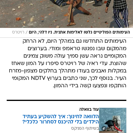
/
העימותים הפוליטיים גלשו לאלימות אתנית. ניו דלהי, היום
רויטרס
העימותים התחדשו גם במהלך היום, לא הרחק
מהמקום שבו נפגשו טראמפ ומודי. בערוצים
המקומיים נראה עשן סמיך עולה משוק צמיגים
שהוצת. עדי ראיה של רויטרס סיפרו על המון שאחז
במקלות ואבנים בעודו מתהלך בחלקים מצפון-מזרח
העיר. בנוסף לכך, שני כתבים בערוץ NDTV המקומי
הותקפו ונפצעו קשה בידי ההמון.
עוד בוואלה
הלוואה לחינוך: איך להשקיע בעתיד
הילדים בלי להיכנס לסחרור כלכלי?
בשיתוף הפניקס