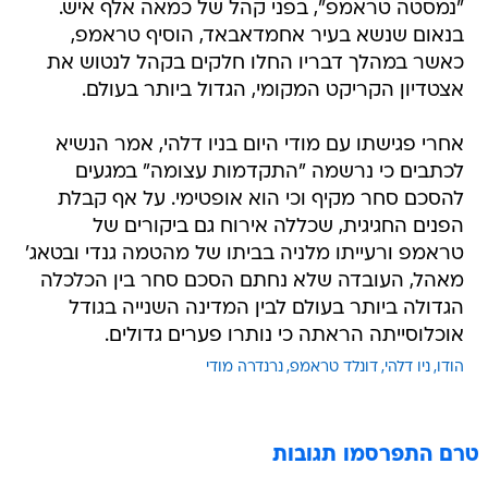
"נמסטה טראמפ", בפני קהל של כמאה אלף איש.
בנאום שנשא בעיר אחמדאבאד, הוסיף טראמפ,
כאשר במהלך דבריו החלו חלקים בקהל לנטוש את
אצטדיון הקריקט המקומי, הגדול ביותר בעולם.
אחרי פגישתו עם מודי היום בניו דלהי, אמר הנשיא
לכתבים כי נרשמה "התקדמות עצומה" במגעים
להסכם סחר מקיף וכי הוא אופטימי. על אף קבלת
הפנים החגיגית, שכללה אירוח גם ביקורים של
טראמפ ורעייתו מלניה בביתו של מהטמה גנדי ובטאג'
מאהל, העובדה שלא נחתם הסכם סחר בין הכלכלה
הגדולה ביותר בעולם לבין המדינה השנייה בגודל
אוכלוסייתה הראתה כי נותרו פערים גדולים.
הודו
ניו דלהי
דונלד טראמפ
נרנדרה מודי
טרם התפרסמו תגובות