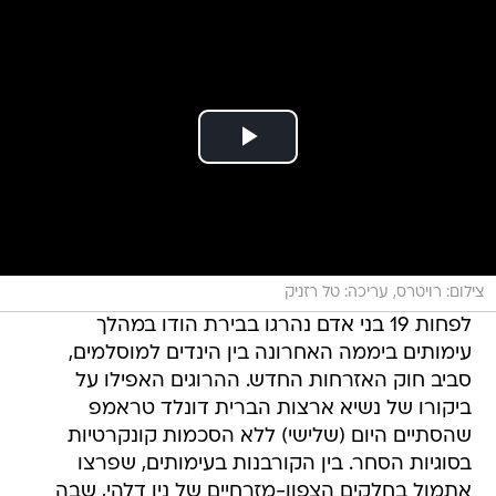
צילום: רויטרס, עריכה: טל רזניק
לפחות 19 בני אדם נהרגו בבירת הודו במהלך
עימותים ביממה האחרונה בין הינדים למוסלמים,
סביב חוק האזרחות החדש. ההרוגים האפילו על
ביקורו של נשיא ארצות הברית דונלד טראמפ
שהסתיים היום (שלישי) ללא הסכמות קונקרטיות
בסוגיות הסחר. בין הקורבנות בעימותים, שפרצו
אתמול בחלקים הצפון-מזרחיים של ניו דלהי, שבה