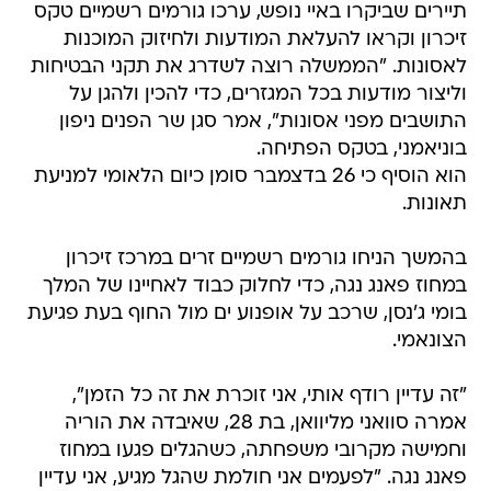
תיירים שביקרו באיי נופש, ערכו גורמים רשמיים טקס
זיכרון וקראו להעלאת המודעות ולחיזוק המוכנות
לאסונות. "הממשלה רוצה לשדרג את תקני הבטיחות
וליצור מודעות בכל המגזרים, כדי להכין ולהגן על
התושבים מפני אסונות", אמר סגן שר הפנים ניפון
בוניאמני, בטקס הפתיחה.
הוא הוסיף כי 26 בדצמבר סומן כיום הלאומי למניעת
תאונות.
בהמשך הניחו גורמים רשמיים זרים במרכז זיכרון
במחוז פאנג נגה, כדי לחלוק כבוד לאחיינו של המלך
בומי ג'נסן, שרכב על אופנוע ים מול החוף בעת פגיעת
הצונאמי.
"זה עדיין רודף אותי, אני זוכרת את זה כל הזמן",
אמרה סוואני מליוואן, בת 28, שאיבדה את הוריה
וחמישה מקרובי משפחתה, כשהגלים פגעו במחוז
פאנג נגה. "לפעמים אני חולמת שהגל מגיע, אני עדיין