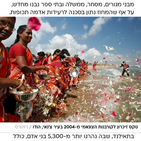
מבני מגורים, מסחר, ממשלה ובתי ספר נבנו מחדש,
על אף שהמחוז נתון בסכנה לרעידות אדמה תכופות.
/
טקס זיכרון לקורבנות הצונאמי מ-2004 בעיר צ'נאי, הודו
רויטרס
בתאילנד, שבה נהרגו יותר מ-5,300 בני אדם, כולל