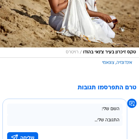
/
טקס זיכרון בעיר צ'נאי בהודו
רויטרס
אינדונזיה
צונאמי
טרם התפרסמו תגובות