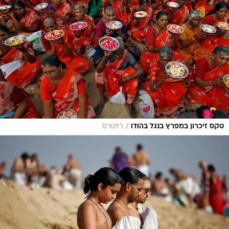
/
טקס זיכרון במפרץ בנגל בהודו
רויטרס