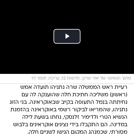
מתוך הטוויטר של יאיר שרקי, חדשות 12, עריכה: תומר לוי
רעיית ראש הממשלה שרה נתניהו תועדה אמש
(ראשון) משליכה חתיכת חלה שהוענקה לה עם
נחיתתה בנמל התעופה בקייב שבאוקראינה. בני הזוג
נתניהו, שהמריאו לביקור רשמי באוקראינה בהזמנת
הנשיא הטרי ולדימיר זלנסקי, נחתו בשעת לילה
במדינה. הם התקבלו בידי נציגים אוקראינים בלבוש
מסורתי, שכמנהג המקום הגישו לשניים חלה.