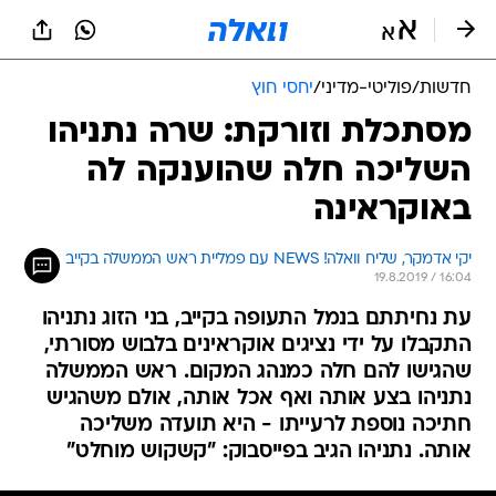
חדשות
/
פוליטי-מדיני
/
יחסי חוץ
מסתכלת וזורקת: שרה נתניהו
השליכה חלה שהוענקה לה
באוקראינה
יקי אדמקר, שליח וואלה! NEWS עם פמליית ראש הממשלה בקייב
19.8.2019 / 16:04
עת נחיתתם בנמל התעופה בקייב, בני הזוג נתניהו
התקבלו על ידי נציגים אוקראינים בלבוש מסורתי,
שהגישו להם חלה כמנהג המקום. ראש הממשלה
נתניהו בצע אותה ואף אכל אותה, אולם משהגיש
חתיכה נוספת לרעייתו - היא תועדה משליכה
אותה. נתניהו הגיב בפייסבוק: "קשקוש מוחלט"