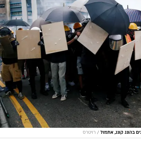
/
 בהונג קונג, אתמול
רויטרס