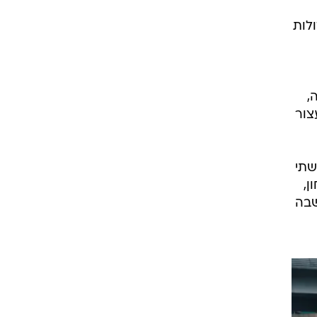
ולות
,
צור
שתי
ן,
שבה