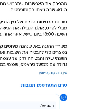
מהפרק את האפשרות שתכבוש מחדש
ה-40 שבה ניצחו הקומוניסטים.
סוכנות הבטיחות הימית של סין הודיעה
השעה 18:00 ביום שישי. אזור אחר, בצפון-מזרח טייוואן, נאסר לתנועה עד ליום חמיש בערב.
משרד ההגנה באי, שנהנה מיחסים קר
במצרים כדי להבטיח את היציבות ואת 
השנתי שלה והבטיחה להגן על עצמה 
גדולה עם ממשל טראמפ, שמצוי במלחמ
סין
הונג קונג
טייוואן
טרם התפרסמו תגובות