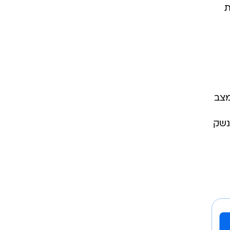
ת
מצב
נשק