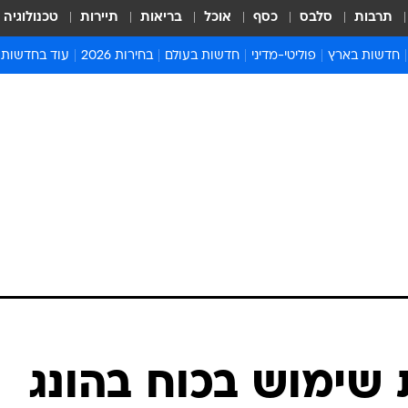
תרבות
סלבס
כסף
אוכל
בריאות
תיירות
טכנולוגיה
חדשות בארץ
פוליטי-מדיני
חדשות בעולם
בחירות 2026
עוד בחדשות
אירועים בארץ
פוליטיקה וממשל
המזרח התיכון
דעות ופרשנויו
חדשות פלילים ומשפט
יחסי חוץ
אירופה
סרי ושלזינגר
חינוך
אמריקה
פרויקטים מיוח
ישראלים בחו"ל
אסיה והפסיפיק
אסור לפספס
בריאות
אפריקה
מדע וסביבה
חברה ורווחה
הנחיות פיקוד 
ארכיון מדורים
זמני כניסת ש
לוח חופשות וח
לוח שנה
חדשות יהדות
 שימוש בכוח בהונג
חדשות המשפ