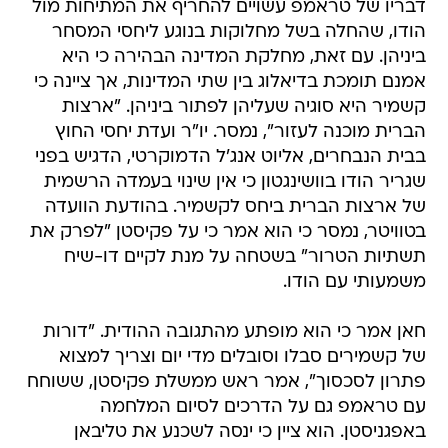
דבריו של טראמפ עשויים להחריף את המתיחות מול
הודו, שהחלה בשל מחלוקות בנוגע ליחסי המסחר
ביניהן. עם זאת, מחלקת המדינה הבהירה כי היא
אמנם תומכת בדיאלוג בין שתי המדינות, אך ציינה כי
קשמיר היא סוגיה שעליהן לפתור ביניהן. "ארצות
הברית מוכנה לעזור", נמסר. יו"ר ועדת יחסי החוץ
בבית הנבחרים, אליוט אנג'ל הדמוקרטי, הדגיש בפני
שגריר הודו בוושינגטון כי אין שינוי בעמדה הרשמית
של ארצות הברית ביחס לקשמיר. בהודעת הוועדה
בטוויטר, נמסר כי הוא אמר כי על פקיסטן "לפרק את
תשתיות הטרור" בשטחה על מנת לקיים דו-שיח
משמעותי עם הודו.
חאן אמר כי הוא מופתע מהתגובה ההודית. "דורות
של קשמירים סבלו וסובלים מדי יום וצריך למצוא
פתרון לסכסוך", אמר ראש ממשלת פקיסטן, ששוחח
עם טראמפ גם על הדרכים לסיום המלחמה
באפגניסטן. הוא ציין כי ינסה לשכנע את טליבאן