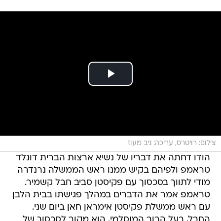
צילום: רויטרס, עריכה: ניב מעוז
הודו דחתה את דבריו של נשיא ארצות הברית דונלד
טראמפ ולפיהם בקיש ממנו ראש הממשלה נרנדרה
מודי לתווך בסכסוך עם פקיסטן סביב חבל קשמיר.
טראמפ אמר את הדברים במהלך פגישתו בבית הלבן
עם ראש ממשלת פקיסטן אימראן חאן ביום שני.
החבל, בעל הרוב המוסלמי, הוא מקור לסכסוך של