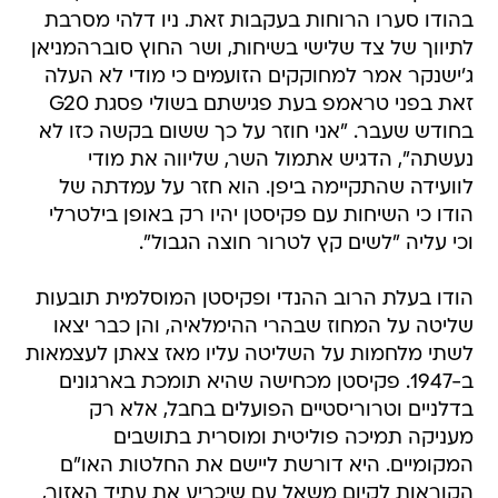
בהודו סערו הרוחות בעקבות זאת. ניו דלהי מסרבת
לתיווך של צד שלישי בשיחות, ושר החוץ סוברהמניאן
ג'ישנקר אמר למחוקקים הזועמים כי מודי לא העלה
זאת בפני טראמפ בעת פגישתם בשולי פסגת G20
בחודש שעבר. "אני חוזר על כך ששום בקשה כזו לא
נעשתה", הדגיש אתמול השר, שליווה את מודי
לוועידה שהתקיימה ביפן. הוא חזר על עמדתה של
הודו כי השיחות עם פקיסטן יהיו רק באופן בילטרלי
וכי עליה "לשים קץ לטרור חוצה הגבול".
הודו בעלת הרוב ההנדי ופקיסטן המוסלמית תובעות
שליטה על המחוז שבהרי ההימלאיה, והן כבר יצאו
לשתי מלחמות על השליטה עליו מאז צאתן לעצמאות
ב-1947. פקיסטן מכחישה שהיא תומכת בארגונים
בדלניים וטרוריסטיים הפועלים בחבל, אלא רק
מעניקה תמיכה פוליטית ומוסרית בתושבים
המקומיים. היא דורשת ליישם את החלטות האו"ם
הקוראות לקיום משאל עם שיכריע את עתיד האזור,