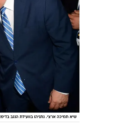
שיא תמיכה ארצי. נתניהו בוועידת הנגב בדימ