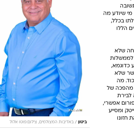
שובה
י שיודע מה
תו בכלל,
ם הללו
יחה שלא
 לממשלות
 כדוגמא,
שר שלא
וד. מה
 מהפכה של
לבירת
ורום אפשרי,
טק ומסייע
 חזונו
/
ביטון
באדיבות המצולמים, צילום:פוטו אלול