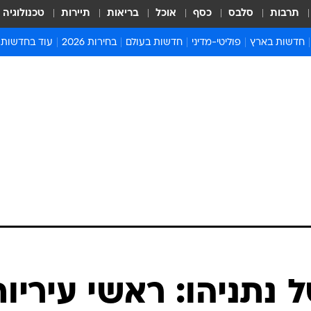
תרבות
סלבס
כסף
אוכל
בריאות
תיירות
טכנולוגיה
חדשות בארץ
פוליטי-מדיני
חדשות בעולם
בחירות 2026
עוד בחדשות
אירועים בארץ
פוליטיקה וממשל
המזרח התיכון
דעות ופרשנויו
חדשות פלילים ומשפט
יחסי חוץ
אירופה
סרי ושלזינגר
חינוך
אמריקה
פרויקטים מיוח
ישראלים בחו"ל
אסיה והפסיפיק
אסור לפספס
בריאות
אפריקה
מדע וסביבה
חברה ורווחה
הנחיות פיקוד 
ארכיון מדורים
זמני כניסת ש
לוח חופשות וח
לוח שנה
חדשות יהדות
 נתניהו: ראשי עיריות
חדשות המשפ