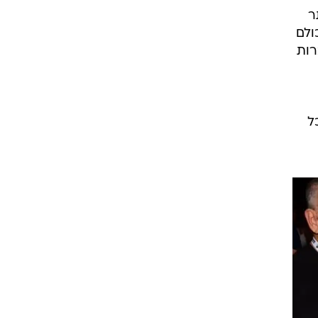
ו יותר
ולם
רות
ל