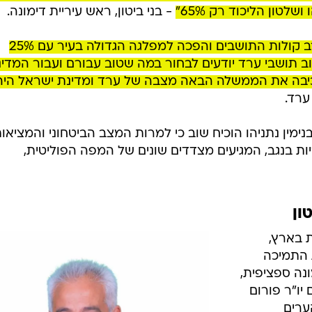
לטון הליכוד רק 65%"
- בני ביטון, ראש עיריית דימונה.
"אני גאה בכך שכחול לבן זכתה למירב קולות התושבים והפכה למפלגה הגדולה בעיר עם 25%
ב תושבי ערד יודעים לבחור במה שטוב עבורם ועבור המדינ
רכיבה את הממשלה הבאה מצבה של ערד ומדינת ישראל היה
ערד.
ין נתניהו הוכיח שוב כי למרות המצב הביטחוני והמציאו
יות בנגב, המגיעים מצדדים שונים של המפה הפוליטית,
ון
 בארץ,
 התמיכה
ונה ספציפית,
יו"ר פורום
ערים