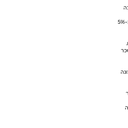
רכה
התקשוב בלב פארק ההייטק בבאר שבע, מגה פרויקט שיביא בעקבותיו אלפי משרתי קבע שדי ב-5%
כר
ונה
קר
ה