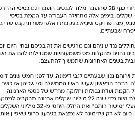
מעבר צה"ל לנגב קורם עור וגידים. אחרי כנף 28 שהועבר מלוד לנבטים הועברו גם בסיסי ההד
 שקלים. בימים אלה מתחילה העבודה על הקמת בסיסי
יפרח שבעתיים.
לים נגד עיניהם וגם מרגישים את זה בכיסם ובחיי היום יום.
ים נהנים מהקלות מס משמעותיות שמגדילות להם את הש
יובית בשנים האחרונות שתמשיך להתעצם.
וירוחם נכון שבעתיים לגבי דימונה. עד לפני חמש שנים דימ
ירעון של 11.5% ו-16% אבטלה. הדבר הראשון שעשו ראש הממשלה ומי שכיהן אז כשר
על הקמת ועדת גבולות וחלוקה מחדש של כספי הארנונה
במרחב שלנו. בזכות זה דימונה מקבלת היום מדי שנה 22 מיליוני שקלים ארנונה מהקריה למח
גרעיני, עוד שישה מיליוני שקלים ממפעלי "מישור רותם" ואת החלק היחסי מ-32 מיליוני השקלים
כיום לא רק שדימונה לא נמצאת בגירעון כרוני שאפיין אות