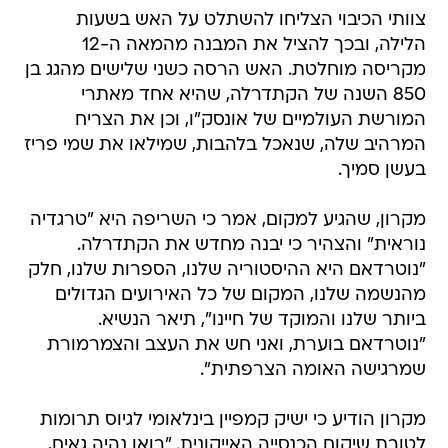
צוותי הכיבוי הצליחו להשתלט על האש בשעות
הלילה, ובכך להציל את המבנה מהמאה ה-12
מקריסה מוחלטת. האש הרסה כשני שלישים מהגג בן
850 השנה של הקתדרלה, שהיא אחד מאתרי
המורשת העולמיים של אונסק"ו, וכן את הצריח
המרהיב שלה, שנאכל בלהבות, שמילאו את שמי פריז
בעשן סמיך.
מקרון, שהגיע למקום, אמר כי השריפה היא "טרגדיה
נוראית" והצהיר כי יבנה מחדש את הקתדרלה.
"נוטרדאם היא ההיסטוריה שלנו, הספרות שלנו, חלק
מהנשמה שלנו, המקום של כל האירועים הגדולים
ביותר שלנו והמוקד של חיינו", תיאר הנשיא.
"נוטרדאם בוערת, ואני חש את העצב והצמרמורת
שמרגישה האומה הצרפתית".
מקרון הודיע כי ישיק קמפיין בינלאומי לגיוס תרומות
לטובת שיקום הכנסייה האייקונית. "בואו נהיה גאים,