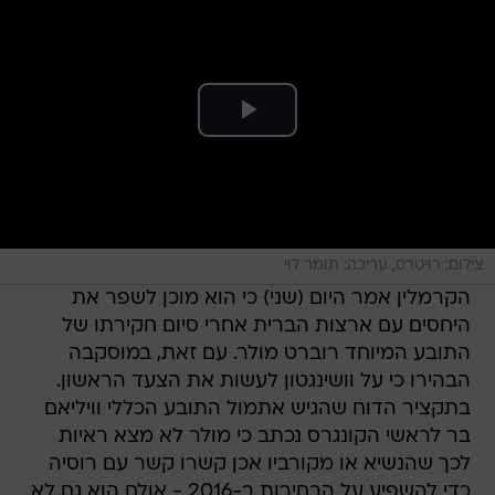
צילום: רויטרס, עריכה: תומר לוי
הקרמלין אמר היום (שני) כי הוא מוכן לשפר את
היחסים עם ארצות הברית אחרי סיום חקירתו של
התובע המיוחד רוברט מולר. עם זאת, במוסקבה
הבהירו כי על וושינגטון לעשות את הצעד הראשון.
בתקציר הדוח שהגיש אתמול התובע הכללי וויליאם
בר לראשי הקונגרס נכתב כי מולר לא מצא ראיות
לכך שהנשיא או מקורביו אכן קשרו קשר עם רוסיה
כדי להשפיע על הבחירות ב-2016 - אולם הוא גם לא