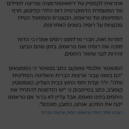
אחראית לקמפיין של דיסאינפורמציה ופריצה למיילים
של המועמדת הדמוקרטית דאז הילרי קלינטון. חרף
הסתייגותו של טראמפ, הקונגרס והממשל הטילו
סנקציות על רוסיה בשנים האחרונות.
למרות זאת, חברי פרלמנט רוסים אמרו כי הדוח
מזכה את רוסיה ואת טראמפ, בזמן שהם הביעו
זהירות לגבי שיפור היחסים.
הסנאטור אלכסיי פושקוב כתב בטוויטר כי הממצאים
"הם בושה עבור ארצות הברית והאליטה הפוליטית
שלה". יו"ר ועדת יחסי החוץ בבית העליון, קונסטנטין
קוסצ'ב, כתב בפייסבוק כי "יש הזדמנות להתחיל את
היחסים בינינו מאפס, אבל עדיין לא ברור אם טראמפ
ייקח את הסיכון. אנחנו, כמובן, מוכנים".
רוברט מולר
דונלד טראמפ
רוסיה
ארצות הברית