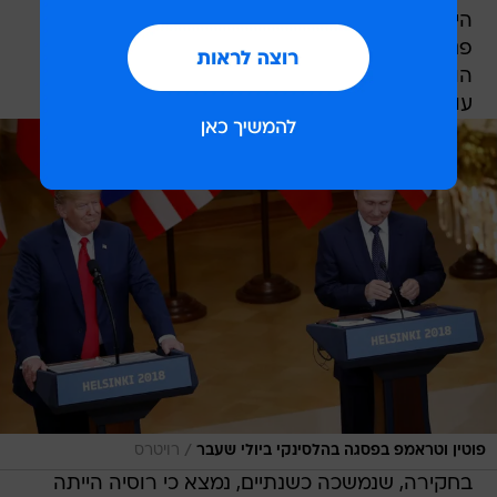
היא מוכרת: המדינה שלנו לא מתערבת בעניינים
פנימיים של מדינות אחרות, כולל בארצות הברית".
הוא התעקש כי "ההאשמות בנוגע להתערב שעדיין
עולות נגד רוסיה עדיין חסרות בסיס בעינינו".
/
פוטין וטראמפ בפסגה בהלסינקי ביולי שעבר
רויטרס
בחקירה, שנמשכה כשנתיים, נמצא כי רוסיה הייתה