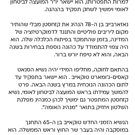
למרות התפטרותו, הוא יישאר יו"ר המועצה לביטחון
לאומי וימשיך לשחק תפקיד בהנהגה.
נאזארבייב בן ה-78 הנהיג את קזחסטן מבלי שהותיר
מקום ליריבים פוליטיים והתנגד לדמוקרטיזציה של
המדינה, בזמן שהתמקד בפיתוח הכלכלה שלה. הוא
היה צפוי להתמודד על כהונה נוספת בבחירות בשנה
הבאה, והוא לא טיפח יורש ברור.
בהתאם לחוקה, מחליפו המידי יהיה נשיא הסנאט
קאסים-ג'ומארט טוקאייב . הוא יישאר בתפקיד עד
לתום הכהונה הנוכחית במרץ בשנה הבאה. פרט
להמשך עמידתו בראש המועצה לביטחון לאומי, נשיא
קזחסטן המתפטר גם ימשיך לכהן כמנהיג מפלגת
השלטון ויחזיק בתואר "מנהיג האומה".
הנשיא הזמני החדש טוקאייב בן ה-65 התחנך
במוסקבה והיה בעבר שר החוץ וראש הממשלה. הוא