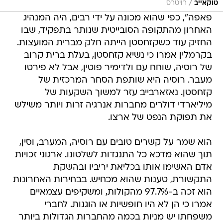
/
טוקאייב
רויטרס
פאפה", כפי שהוא מכונה על ידי רבים, היה המנהיג
האחרון מהתקופה הסובייטית שנותר בתפקיד, שבו
החזיק עוד כשקזחסטן הייתה חלק מברית המועצות.
בקרמלין אמרו כי נשיא קזחסטן, בעלת ברית קרוב
של רוסיה, שוחח עם ולדימיר פוטין, אבל לא פירטו
מעבר. רוסיה היא שותפת הסחר המרכזית של
קזחסטן. נאזארבייב עזר למשוך השקעות של
מיליארדי דולרים מחברות אנרגיה זרות ויותר משילש
את תפוקת הנפט של ארצו.
הוא שמר על קשרים טובים עם רוסיה, המערב, וסין,
תוך שהוא מדכא כל התנגדות לשלטונו. ארגוני זכויות
אדם האשימו אותו בכליאת יריביו ובהשקת
התקשורת, טענות שהוא מכחיש. בבחירות האחרונות
הוא זכה ב-97.7% מהקולות, ומשקיפים עצמאיים
אמרו כי הן לא היו חופשיות או הוגנות. לחברי
משפחתו יש מניות בכמה מהחברות הגדולות ביותר