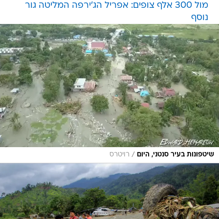
מול 300 אלף צופים: אפריל הג'ירפה המליטה גור
נוסף
/
שיטפונות בעיר סנטני, היום
רויטרס