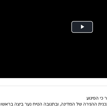
 כי הפיגוע
כנית ההגירה של המדינה, ובתגובה הטיח נער ביצה בראשו 
 נראה מנסה להכות את הנער, לפני שהוא הופל לקרקע. המ
ת) כי היא פותחת בחקירת האירוע כולו, שכולל את מעורבת
ר כי ניו זילנד אפשרה ל"מוסלמים פנטיים" להגר למדינה, כו
 (הקישור בין הפיגוע הזה לסוגיות ההגירה, במיוחד במתק
 ואין לו מקום באוסטרליה", אמר מוריסון. מלשכתו של
המחבל בניו זילנד היה אזרח אוסטרליה, ברנט טרנט בן ה-28, שפרסם לפני הטבח מניפסט קיצו
שבו התבטא נגד מהגרים ומוסלמים. הוא רצח 50 מתפללים בעיר קרייסטצ'רץ' בטרם נעצר על 