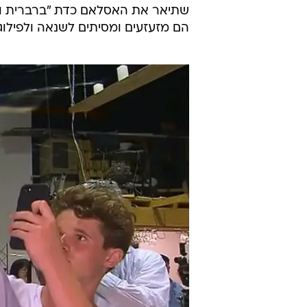
/
"נער הביצה" תיעד את האירוע
רויטרס
ניו זילנד
אוסטרליה
סקוט מוריסון
טרם התפרסמו תגובות