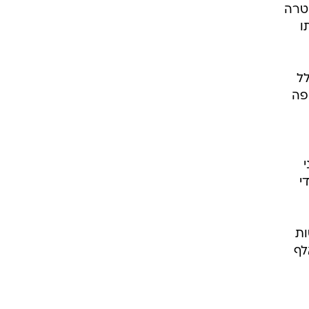
ות
יוכל "לקנות עוד ביצים". עד היום, נאספו יותר מ-19 אלף
יות