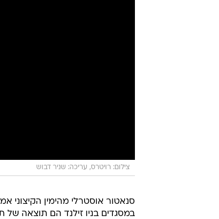
צילום: רויטרס, עריכה: שניר דבוש
סנאטור אוסטרלי מהימין הקיצוני אמר
במסגדים בניו זילנד הם תוצאה של ת
המצלמות. הסנאטור, פרייזר אנינג,
במדינת ויקטוריה הודיעה אתמול (שב
של נער בן 17.
אנינג ספג גינויים נרחבים על כך שאמ
מצדו של ראש הממשלה סקוט מוריסון.
שלו נגד האסלאם, הוא מזעזע ומכוער
הסנאטור לא נמסרה תגובה.