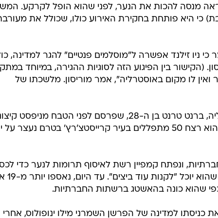
יות, ונפתח קמפיין רשת לאיסוף תרומות לנער כדי לכס
את ההוצאות המשפטיות שלו - וכדי שהוא 
כפי שהוא כונה בהאשטג ברשתות החברתיות.
ת כניסתו למדינה של הפרשן השמרני מילו ינופולוס, אחרי
ה" אחרי הפיגועים בקרייסטצ'רץ'. "דבריו הרשתות החברת
, אמר שר ההגירה דייוויד קולמן.