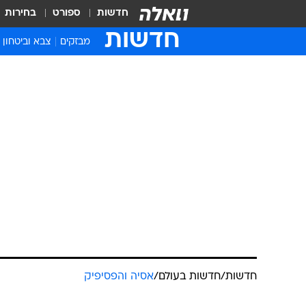
חדשות
ספורט
בחירות
חדשות
מבזקים
צבא וביטחון
חדשות
/
חדשות בעולם
/
אסיה והפסיפיק
סנאטור אוסט
ההגירה בפיגוע
ביצה בראשו
רויטרס
17.3.2019 / 12:05
הפוליטיקאי הימני קיצוני אמר 
"מוסלמים פנטיים" למדינה, ותוך