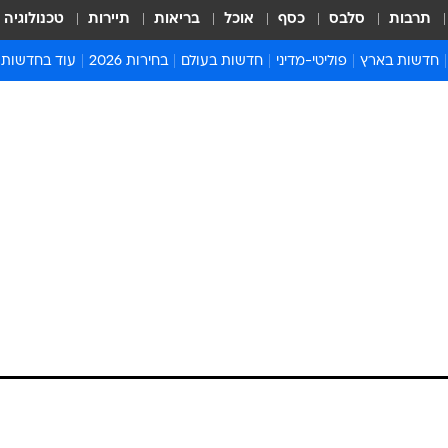
תרבות
סלבס
כסף
אוכל
בריאות
תיירות
טכנולוגיה
חדשות בארץ
פוליטי-מדיני
חדשות בעולם
בחירות 2026
עוד בחדשות
אירועים בארץ
פוליטיקה וממשל
המזרח התיכון
דעות ופרשנויו
חדשות פלילים ומשפט
יחסי חוץ
אירופה
סרי ושלזינגר
חינוך
אמריקה
פרויקטים מיוח
ישראלים בחו"ל
אסיה והפסיפיק
אסור לפספס
רלי האשים את
בריאות
אפריקה
מדע וסביבה
 בניו זילנד - וספג
חברה ורווחה
הנחיות פיקוד 
ארכיון מדורים
זמני כניסת ש
לוח חופשות וח
לוח שנה
חדשות יהדות
כי הטבח במסגדים הוא תוצאה של כניסתם של
חדשות המשפ
 כדי קיבל ביצה מראשו מנער שהיה באירוע. הוא ניס