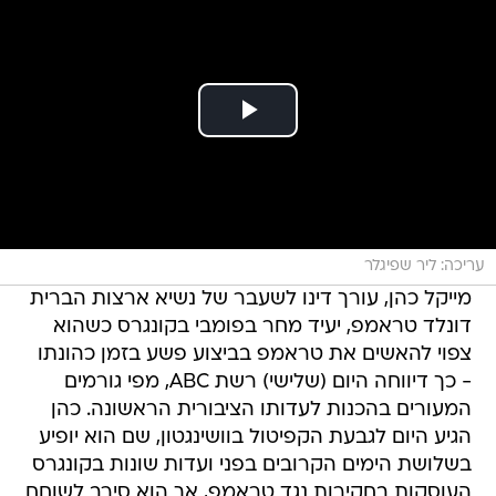
עריכה: ליר שפיגלר
מייקל כהן, עורך דינו לשעבר של נשיא ארצות הברית
דונלד טראמפ, יעיד מחר בפומבי בקונגרס כשהוא
צפוי להאשים את טראמפ בביצוע פשע בזמן כהונתו
- כך דיווחה היום (שלישי) רשת ABC, מפי גורמים
המעורים בהכנות לעדותו הציבורית הראשונה. כהן
הגיע היום לגבעת הקפיטול בוושינגטון, שם הוא יופיע
בשלושת הימים הקרובים בפני ועדות שונות בקונגרס
העוסקות בחקירות נגד טראמפ, אך הוא סירב לשוחח