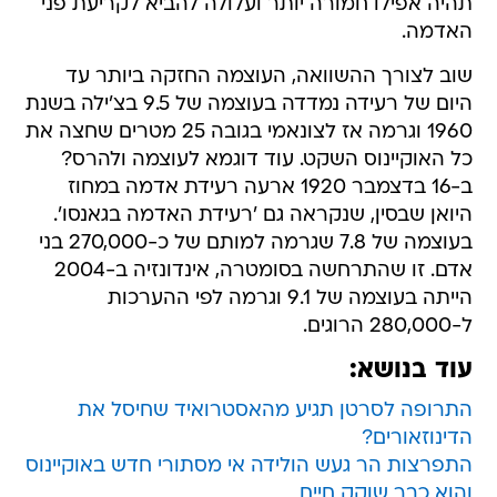
תהיה אפילו חמורה יותר ועלולה להביא לקריעת פני
האדמה.
שוב לצורך ההשוואה, העוצמה החזקה ביותר עד
היום של רעידה נמדדה בעוצמה של 9.5 בצ'ילה בשנת
1960 וגרמה אז לצונאמי בגובה 25 מטרים שחצה את
כל האוקיינוס השקט. עוד דוגמא לעוצמה ולהרס?
ב-16 בדצמבר 1920 ארעה רעידת אדמה במחוז
היואן שבסין, שנקראה גם 'רעידת האדמה בגאנסו'.
בעוצמה של 7.8 שגרמה למותם של כ-270,000 בני
אדם. זו שהתרחשה בסומטרה, אינדונזיה ב-2004
הייתה בעוצמה של 9.1 וגרמה לפי ההערכות
ל-280,000 הרוגים.
עוד בנושא:
התרופה לסרטן תגיע מהאסטרואיד שחיסל את
הדינוזאורים?
התפרצות הר געש הולידה אי מסתורי חדש באוקיינוס
והוא כבר שוקק חיים