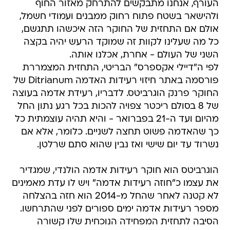
העורף, אנחנו מתבקשים להתרחק מאזור החוף
ולהישאר בשטח פתוח רחוק ממבנים ועמודי חשמל,
אולם אם התחזית של החוקר הזה איכשהו תתגשם,
כל מה שעלינו לקוות זה שמוקד הרעש יהיה בקצה
השני של העולם - אחרת, אכלנו אותה.
לפי ה"דיילי אקספרס" הבריטי, התחזית המצמררת
פורסמה באתר חיזוי רעידות האדמה Ditrianum של
החוקר פרנק הוגרביטס. לדבריו, רעידת אדמה בעוצה
של 8 בסולם ריכטר צפויה להכות בכל רגע נתון החל
מהיום ועד ה-21 בפברואר - והיא תהיה עוצמתית כל
כך שהאדמה פשוט תחצה לשניים. כלומר, אלא אם
נשרוד עד יום שישי ואז נבין שהוא סתם שרלטן.
הוגרביטס הוא חוקר רעידות אדמה הולנדי, שמגדיר
את עצמו כ"חוזה רעידות אדמה" ויש לו עדת מאמינים
לא קטנה לאחר שהחל מ-2014 הוא חזה בהצלחה
מספר רעידות אדמה ימים ספורים לפני שהתרחשו.
הסיבה לתחזית המפחידה הנוכחית שלו קשורה