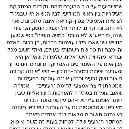
שמשפיעות על טיב ההערכותיהם. נקודות המחלוקת
העיקריות בין ראשי המודיעין לבין הנשיא היו שבניגוד
לציפיות הממשל, צפון-קוריאה איננה מתכוונת, ואף
לא התכוונה קודם, לוותר על תכנית הנשק הגרעיני
שלה; כי דאע"ש לא הובס "כמעט סופית" כפי שטוען
הנשיא ושנשארו בידיו עוצמות ניכרות, הן בכוח-האדם
והן מבחינת פרישת רשתותיו בעולם; ואולי חשוב מכל,
ובוודאי מהזווית הישראלית: שלמרות שאיראן היא
אכן איום על האינטרסים האמריקניים וגורם יוזם טרור
ומערער יציבות במזרח-התיכון — היא "איננה קרובה
לייצור נשק גרעיני וכרגע איננה עוסקת בפעילויות
שמטרתן לייצר אמצעי-לחימה גרעיניים" — אמירה
שאגב עומדת בסתירה להערכות הישראליות שבין
היתר אומתו ע"י תיקי-הגרעין שהמוסד הבריח
מאיראן ושמבוססות גם על העובדה שאיראן מעולם
לא נתנה תשובות מלאות לגבי אחדים מאתרי
המחקר הגרעיני שלה. לפחות בעניין זה קשה, איפוא,