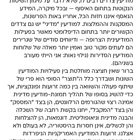
מודיעין צדדים רבים לו, שלא לדבר על מיגוון השיטות
הנקוטות בתחום האיסוף — ובכל מיקרה, המידע
הנאסף איננו חזות הכל, אחריו באות הפרשנות,
המסקנות וההמלצות. למודיעין "מדיני" יש גם צדדים
הקשורים יותר בתחום הדיפלומטי מאשר בפעילות
המודיעינית הצרופה — ודיווחים סודיים של שגרירים
הם לעתים מקור טוב ואמין יותר מאלה של שלוחות
המודיעין הסדירות (גילוי נאות: אני הייתי מעורב
בשניהם).
ברור שאין חציצה מוחלטת בין פעילויות המודיעין
השונות ושבדרך כלל ה"תוצר" הסופי הוא פרי של
שיתוף פעולה והשוואה בין כמה זרועות ופונקציות, אך
כדי להשיג בסופו של תהליך תמונת-מודיעין מדינית
אמינה רצוי שהגורמים הרלוונטים, הן בצד "המספק"
והן בצד "המקבל", ייחנו בקשת רחבה של השכלה
והבנה מדינית וגיאופוליטית. דוגמאות, הן להצלחות
והן לכשלים, אינן חסרות בהיסטוריה, לא בעולם ולא
אצלנו. זרועות המודיעין האמריקניות הניפרדות