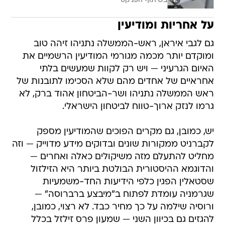
בשיתוף הפניקס
על אחריות ומודיעין
גם לגבי איראן, ראש-הממשלה נתניהו זיהה טוב
ומוקדם יותר מכמה מגורמי המודיעין הרשמיים את
האיום הגרעיני — ויש רק לקוות שמעשים בלתי
אחראיים של אחדים מהם שלא הסכימו לתובנות של
ראש הממשלה נתניהו ושר-הביטחון אהוד ברק, לא
גרמו לנזק ארוך-טווח לביטחון הישראלי.
יש, כמובן, גם מקרים הפוכים שהמודיעין מספק
לקברניט ממקורות שונים ובדוקים מידע מדוייק — וזה
מחליט להתעלם מזה משיקולים כאלה ואחרים —
והדוגמא ההיסטורית הבולטת ביותר היא הזילזול
שסטאלין הפגין כלפי הידיעות החד-משמעיות
שגרמניה עומדת לפתוח ב"מיבצע ברברוסה" —
ורוסיה שילמה על כך מחיר כבד. לא רצוי, כמובן,
להגזים גם בכיוון השני — שמעון פרס זילזל בכלל