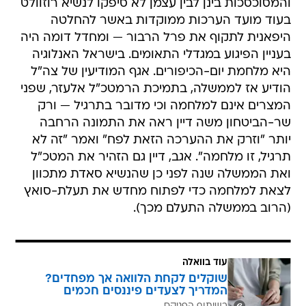
והמסוכסכות בינן לבין עצמן לא סיפקו לנשיא רוזוולט
בעוד מועד הערכות ממוקדות באשר להחלטה
היפאנית לתקוף את פרל הרבור — ומחדל דומה היה
בעניין הפיגוע במגדלי התאומים. בישראל האנלוגיה
היא מלחמת יום-הכיפורים. אגף המודיעין של צה"ל
הודיע אז לממשלה, בתמיכת הרמטכ"ל אלעזר, שפני
המצרים אינם למלחמה וכי מדובר בתרגיל — ורק
שר-הביטחון משה דיין ראה את התמונה הרחבה
יותר "וזרק את ההערכה הזאת לפח" ואמר "זה לא
תרגיל, זו מלחמה". אגב, דיין גם הזהיר את המטכ"ל
ואת הממשלה שנה לפני כן שהנשיא סאדת מתכוון
לצאת למלחמה כדי לפתוח מחדש את תעלת-סואץ
(הרוב בממשלה התעלם מכך).
עוד בוואלה
שוקלים לקחת הלוואה אך מפחדים?
המדריך לצעדים פיננסים חכמים