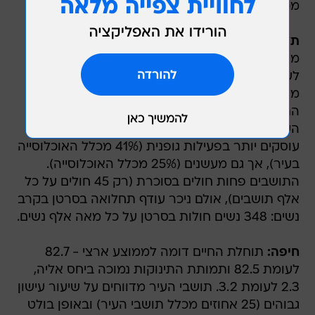
מכלל האוכלסייה).
תל אביב-יפו:
העיר השנייה בגודלה בישראל
מתאפיינת בתמותת תינוקות נמוכה מהממוצע: 1.6
לעומת 3.2 ושיעור נמוך משמעותית של בעלי
מוגבלות תפקודית. גם הערכה עצמית של בריאות
התושבים היא גבוהה יותר: 91% ביחס לממוצע בין
הערים הגדולות שעומד על 84%. התושבים בעיר
עוסקים יותר בפעילות גופנית (41% מכלל האוכלוסייה
בעיר), אך גם מעשנים (25% מכלל האוכלוסייה).
התושבים פחות חולים בסוכרת (רק 45 חולים על כל
אלף תושבים), אולם ניכר עודף תחלואה בסרטן בקרב
נשים: 348 נשים חולות בסרטן על כל מאה אלף נשים.
חיפה:
תוחלת החיים דומה לממוצע ארצי - 82.7
לעומת 82.5 ותמותת התינוקות נמוכה ביחס אליה,
2.3 לעומת 3.2. תושבי העיר מדווחים על שיעור עישון
גבוהים (25 אחוזים מכלל תושבי העיר) ובאופן בולט