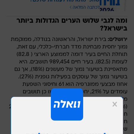
שהכי מתאימה לעמדות שלכם?
לכתבה המלאה
ומה לגבי שלוש הערים הגדולות ביותר
בישראל?
ירושלים:
בירת ישראל, והראשונה בגודלה, ממוקמת
נמוך יחסית מבחינת מדד חברתי-כלכלי, עם זאת,
תוחלת החיים בעיר דומה לממוצע הארצי ( 82.8)
לעומת (82.5). בעיר חיים 989,454 תושבים. היא
מתאפיינת בשיעור נמוך של מעשנים (18%), אך גם
בשיעור נמוך של עוסקים בפעילות גופנית (27%).
אחוז מבצעי ממוגרפיה הוא 61 וחיסוני השפעת
עומדים על 21%, יחסית נמוכים. כמו כן תושבים
מדווחים על שיעורים נמוכים של מוגבלות תפקודית
(20%). ערכי התחלואה בעיר בסרטן עומדים על 297
חולי סרטן על כל מאה אלף תושבים ובסוכרת 53
חולים על כל מאה אלף. התושבים מדווחים על
שיעורים נמוכים יותר של נטילת כדורי שינה (רק 5%