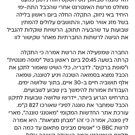
האי טונגה שבאוקיינוס השקט חווה ניתוק כמעט
מוחלט מרשת האינטרנט אחרי שהכבל התת-ימי
היחיד באי ניזוק. התקלה החלה ביום ראשון בלילה
בשל מזג אוויר סוער, והתושבים עלולים להמתין
שבועות עד שהבעיה תתוקן. הרשויות שוקלות להגביל
את הגישה לרשתות החברתיות מאחר שקישור לוו
החברה שמפעילה את הרשת אמרה כי התקלה
קרתה בשעה 20:45 ביום ראשון בשל "סופה מגנטית"
ו"סופת ברקים". לדבריה, כלי השיט שאמור לתקן את
הכבל נמצא בסמואה השכנה ויגיע לטונגה, שמאה
אלף תושביה חיים ב-30 איים, בתוך שלושה ימים.
העבודות אמורות להימשך בין שבוע לשבועיים.
בתרחיש הגרוע ביותר, יידרשו שלושה שבועות לתיקון
הכבל שמחבר את טונגה לפיג'י שאורכו 827 ק"מ.
עורכת אתר החדשות המקומי "מאטנגי טונגה", מארי
לין פונגה, אמרה כי זהו "מבחן מציאות". היא אמרה
לרשת BBC כי "אנשים מבינים פתאום עד כמה הם