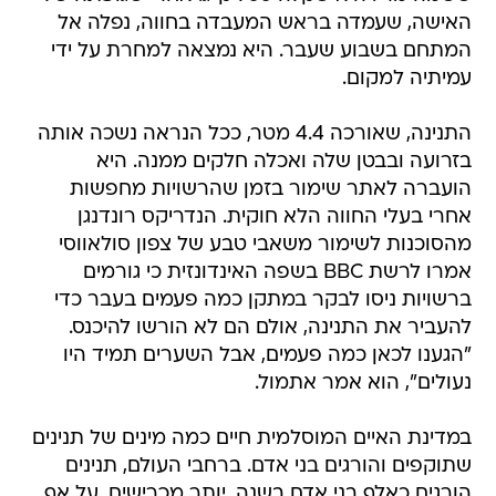
האישה, שעמדה בראש המעבדה בחווה, נפלה אל
המתחם בשבוע שעבר. היא נמצאה למחרת על ידי
עמיתיה למקום.
התנינה, שאורכה 4.4 מטר, ככל הנראה נשכה אותה
בזרועה ובבטן שלה ואכלה חלקים ממנה. היא
הועברה לאתר שימור בזמן שהרשויות מחפשות
אחרי בעלי החווה הלא חוקית. הנדריקס רונדנגן
מהסוכנות לשימור משאבי טבע של צפון סולאווסי
אמרו לרשת BBC בשפה האינדונזית כי גורמים
ברשויות ניסו לבקר במתקן כמה פעמים בעבר כדי
להעביר את התנינה, אולם הם לא הורשו להיכנס.
"הגענו לכאן כמה פעמים, אבל השערים תמיד היו
נעולים", הוא אמר אתמול.
במדינת האיים המוסלמית חיים כמה מינים של תנינים
שתוקפים והורגים בני אדם. ברחבי העולם, תנינים
הורגים כאלף בני אדם בשנה, יותר מכרישים, על אף