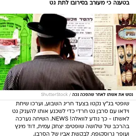
בטענה כי מעורב בסירובו לתת גט
/
נטש את אשתו לאחר שהפכה נכה
ShutterStock
שופטי בג"ץ נקטו בצעד חריג השבוע, וערכו שיחת
וידאו עם סרבן גט חרדי כדי לשכנע אותו להעניק גט
לאשתו - כך נודע לוואלה! NEWS. השיחה נערכה
בהרכב של שלושה שופטים: יצחק עמית, דוד מינץ
ועופר גרוסקופף, לבקשת אביו של הסרבן,