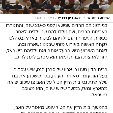
/
השיחה התנהלה בווידאו. דיון בבג"ץ
ראובן קסטרו
בני הזוג הם חרדים שנישאו לפני כ-20 שנה, והתגוררו
בארצות הברית, שם נולדו להם שני ילדים. לאחר
כעשור, הגיעו יחד עם ילדיהם לביקור בארץ ובמהלכו,
לקתה האישה באירוע מוחי שבגינו נשארה נכה.
לאחר האירוע נטש הבעל אותה ואת ילדיהם בישראל,
חזר לארצות הברית ומאז הוא מסרב לתת לה גט.
בבית הדין טענו כי אביו של סרבן הגט, איש עסקים
בעל הון, עומד מאחורי העיגון, בכך ששכנע את בנו
שלא לתת גט. בית הדין הטיל על האב צו עיכוב יציאה
מהארץ ומאז, במשך שלוש שנים, הוא מעוכב
בישראל.
בהמשך, בית הדין אף הטיל עונש מאסר על האב,