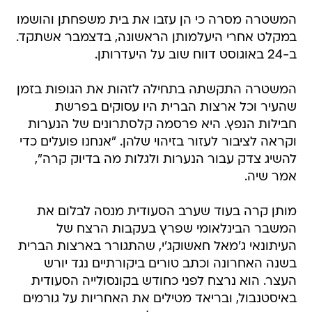
המשטרה מסרה כי הן עזבו את בית משפחתן והושמו
במקלט אחרי היעלמותן הראשונה, בדצמבר אשתקד.
ב-24 באוגוסט דווח שוב על היעדרותן.
המשטרה התקשתה בתחילה לזהות את הגופות בזמן
שהעיר וכל ארצות הברית היו עסוקים בפרשת
חבילות הנפץ. היא פרסמה קלסתרונים של הנערות
וקראה לציבור לעזור בזיהוי שלהן. "אנחנו פועלים כדי
להשיג צדק עבור הנערות ולגלות מה בדיוק קרה",
אמר שיה.
מותן קרה בעוד שערב הסעודית מנסה לבלום את
המשבר הבינלאומי שפרץ בעקבות הרצח של
העיתונאי ג'מאל חאשוקג'י, שהתגורר בארצות הברית
בשנה האחרונה וכתב טורים ביקורתיים נגד יורש
העצר. הוא נרצח לפני כחודש בקונסולייה הסעודית
באיסטנבול, ובריאד מטילים את האחריות על גורמים