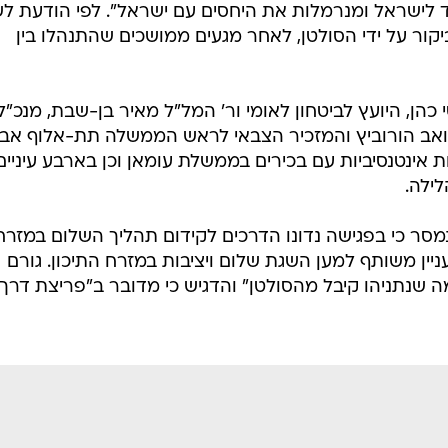
ד לישראל ומנרמלות את היחסים עם ישראל". לפי הודעת ל
יקור על ידי הסולטן, לאחר מגעים ממושכים שהתנהלו בין
הן, היועץ לביטחון לאומי ור' המל"ל מאיר בן-שבת, מנכ"ל
ואב הורוביץ והמזכיר הצבאי לראש הממשלה תת-אלוף אבי
ת אינטנסיביות עם בכירים בממשלת עומאן וכן בארבע עיניים
ילה.
סר כי בפגישה נדונו הדרכים לקידום תהליך השלום במזרח
עניין משותף למען השגת שלום ויציבות במזרח התיכון. גורם
 שנתניהו קיבל מהסולטן" והדגיש כי מדובר ב"פריצת דרך