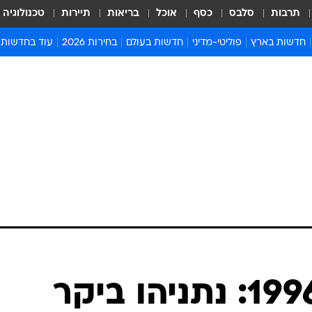
תרבות
סלבס
כסף
אוכל
בריאות
תיירות
טכנולוגיה
חדשות בארץ
פוליטי-מדיני
חדשות בעולם
בחירות 2026
עוד בחדשות
אירועים בארץ
פוליטיקה וממשל
המזרח התיכון
דעות ופרשנויו
חדשות פלילים ומשפט
יחסי חוץ
אירופה
סרי ושלזינגר
חינוך
אמריקה
פרויקטים מיוח
ישראלים בחו"ל
אסיה והפסיפיק
אסור לפספס
בריאות
אפריקה
מדע וסביבה
חברה ורווחה
הנחיות פיקוד 
ארכיון מדורים
זמני כניסת ש
לוח חופשות וח
לוח שנה
חדשות יהדות
לראשונה מ-1996: נתניהו ביקר
חדשות המשפ