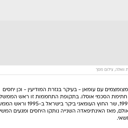
וואלה, צילום מסך
ומצמים עם עומאן - בעיקר בגזרת המודיעין - וכן יחסים
חתימת הסכמי אוסלו. בתקופת התחממות זו ראש הממשל
לשעבר יצחק רבין ביקר בעומאן ב-1994, שר החוץ העומאני ביקר בישראל
ן פרס ביקר בעומאן ב-1996. ואולם, מאז האינתיפאדה השנייה נותקו היחסים ומגעים המשי
שאי.