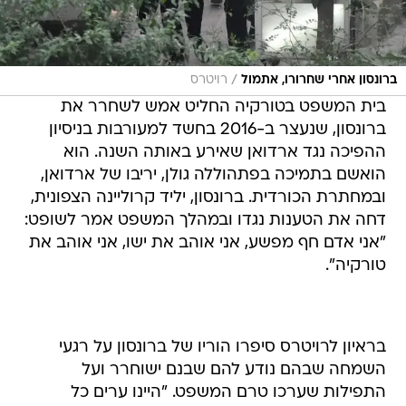
/
ברונסון אחרי שחרורו, אתמול
רויטרס
בית המשפט בטורקיה החליט אמש לשחרר את
ברונסון, שנעצר ב-2016 בחשד למעורבות בניסיון
ההפיכה נגד ארדואן שאירע באותה השנה. הוא
הואשם בתמיכה בפתהוללה גולן, יריבו של ארדואן,
ובמחתרת הכורדית. ברונסון, יליד קרוליינה הצפונית,
דחה את הטענות נגדו ובמהלך המשפט אמר לשופט:
"אני אדם חף מפשע, אני אוהב את ישו, אני אוהב את
טורקיה".
בראיון לרויטרס סיפרו הוריו של ברונסון על רגעי
השמחה שבהם נודע להם שבנם ישוחרר ועל
התפילות שערכו טרם המשפט. "היינו ערים כל