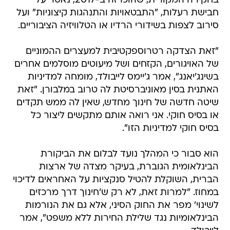
בחקירה המקורית, שהוכרזה ב-2017, נאסר על
חבישת רעלות, "התבטאויות והתנהגות קיצוניות" ועל
סירוב לצפות בשידורי הרדיו או הטלוויזיה הציבוריים.
"זאת הצדקה רטרוספקטיבית למעצרים ההמוניים
של האויגורים, הקזחים ושל מיעוטים מוסלמים אחרים
בשינג'יאנג", אמר ג'יימס לייבולד, מומחה למדיניות
האתנית בסין מאוניברסיטת לה טרוב במלבורן. "זאת
שיטה חדשה של חינוך מחדש, שאין לה ממש תקדים
או בסיס חוקי. אני רואה אותם מתקשים ליצור כל
בסיס חוקי למדיניות הזו".
הוא סבור כי המהלך נועד לבלום את הביקורת
הבינלאומית הגוברת, בעיקר מצדה של ארצות
הברית, השוקלת להטיל סנקציות על האחראים לדיכוי
במחוז. "למרות זאת, לא רק ש'חינוך דרך מרכזים
לשינוי' מפר את החוק הסיני, אלא גם את הנורמות
הבינלאומיות נגד שלילת החירות ללא משפט", אמר