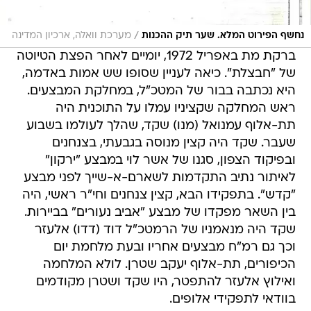
/
נחשף הפירוט המלא. שער תיק ההכנות
מערכת וואלה, ארכיון המדינה
ברקת מת באפריל 1972, יומיים לאחר הפצת הטיוטה
של "חבצלת". כיאה לעניין שסופו שש אמות באדמה,
היא נכתבה בבור של המטכ"ל, במחלקת המבצעים.
ראש המחלקה שקציניו עמלו על התוכנית היה
תת-אלוף עמנואל (מנו) שקד, שהלך לעולמו בשבוע
שעבר. שקד היה קצין מנוסה בגבעתי, בצנחנים
ובפיקוד הצפון, סגנו של אשר לוי במבצע "ירקון"
לאיתור נתיב התקדמות לשארם-א-שייך לפני מבצע
"קדש". בתפקידו הבא, קצין צנחנים וחי"ר ראשי, היה
בין השאר מפקדו של מבצע "אביב נעורים" בביירות.
שקד היה מנאמניו של הרמטכ"ל דוד (דדו) אלעזר
וכך גם רמ"ח מבצעים אחריו ובעת מלחמת יום
הכיפורים, תת-אלוף יעקב שטרן. לולא המלחמה
ואילוץ אלעזר להתפטר, היו שקד ושטרן מקודמים
בוודאי לתפקידי אלופים.