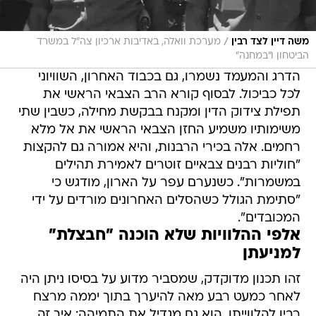
/
משה דיין לצד רבין
מערכת וואלה, באדיבות ארכיון צה"ל במשרד
הביטחון ו"במחנה"
הדרג והמעמד נשמרו, גם בכבוד האחרון, השוויוני
לכל כביכול. לבסוף קורא הרב הצבאי הראשי את
תפילת צידוק הדין ומקנח בבקשת מחילה, כשבין שתי
משימותיו משמיע החזן הצבאי הראשי את אל מלא
רחמים. אלה בכירי הרבנות, והיא אמורה גם להקצות
"חוליות רבנים צבאיים זוטרים לאמירת תהילים
במשמרות". כשנערם עפר על הארון, מודגש כי
"סתימת הגולל כשהסלים האחרונים מורדים על ידי
המכובדים".
אלפי ההלוויות שלא הוכנה "חבצלת"
למניעתן
זהו תכנון מדוקדק, שמסביר מדוע על בסיסו ניתן היה
לאחר כמעט רבע מאה להיערך בתוך יממה מרצח
רבין להלווייתו. הוא גם מגדיל את התמיהה: איך זה