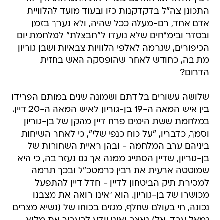
התכונן צה"ל בדקדקנות כזו ובעוד מועד להלוויית
אדם אחד, רם-מעלה ככל שהיה, ולא נערך בזמן
ובסדר ובימ"חים שלא נועדו ל"חבצלת" למלחמת יום
הכיפורים, שגרמה לאלפי הלוויות צבאיות ושבן גוריון
מת בה, כחודש לאחר שהופסקה האש בחזית
הדרום?
שלושה עשורים בלידתם ושמונה שנים במותם הפרידו
בין איש המאה ה-19 בן-גוריון לאיש המאה ה-20 דיין.
במלחמת ששת הימים פרח דיין מהקן של בן-גוריון
וסמך, כדבריו, "על כוח כנפי שלי", כי לאחר השיחות
ביניהם ערב המלחמה - ובהן ראיית השחורות של
בן-גוריון, שדיין הסתייג ממנה אך גם נעזר בה, כי היא
שמוטטה ארעית את רבין כרמטכ"ל ובכך תרמה
למסירת תיק הביטחון לדיין - חדל דיין להתפעל
מכושרו של בן-גוריון. הוא "אינו רואה את מצבנו
נכונה, חי בעולם שחלף, מגזים בכוחו של (נשיא מצרים