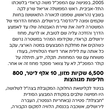
2005, בפגישה עם המפכ"ל משה קראדי בלשכתו
התל-אביבית. ראש הממשלה אריאל שרון לקה
בשבץ (הראשון, שממנו לכאורה התאושש) בחוות
שקמים ופונה ל"הדסה" בירושלים. המחוז הדרומי של
המשטרה ליווה את שיירת האבטחה שלו עד לאמצע
הדרך והזדכה עליה שם לטובת, או לרעת, מחוז
ירושלים. קראדי, שקידומו המהיר במשטרה נרשם
כשהקים את מחלקת המבצעים במטה הארצי, עקב
כל אותה עת לילית אחר דיווחי הטלוויזיה, בעודו
משוחח עם שני המחוזות. תקלה, ידע, תיתלה על
קולר המפכ"ל, לא על צוואר מפקד מחוז זה או אחר.
6,500 שקיות מזון, 10 אלף ליטר, 800
חליפות מגוהצות
בניגוד לקלישאת החלוקה המקובלת בצה"ל לשלושה,
היו חמישה שלבים בפקודת המבצע הסודית
"חבצלת": פטירה (באחריות הנפטר), העברה
לירושלים, אשכבה בכנסת, הלוויה למקום הקבורה,