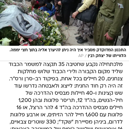
התכנון המדוקדק מסביר איך היה ניתן להיערך אליה בתוך חצי יממה.
/
הלווייתו של יצחק רבין
AP
מלכתחילה נקבע שחטיבה 35 תקצה למשמר הכבוד
שליד מקום הקבורה ולירי הכבוד שלוש מחלקות
צנחנים, 20 חיילים בכל אחת, בפיקוד רב-סרן ורס"ר.
זה היה רק חוד החנית: לייצוג ולאבטחה נדרשו עוד
שש קצינות ו-40 חיילות מבסיס ההדרכה של
חיל-הנשים, בה"ד 12, תריסר פלוגות ובהן 1,200
חיילים מבסיס ההדרכה בה"ד 4 להר הרצל, או 16
פלוגות עם 1,600 חייל להר הזיתים, או ארבע פלוגות
לדרום, ביניהן מסייירת "שקד"; 330 שוטרים צבאיים,