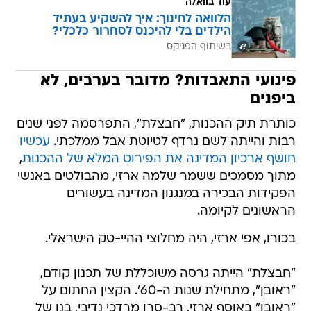
עוד בוואלה
הלוואה לחינוך: איך להשקיע בעתיד
הילדים בלי להיכנס לסחרור כלכלי?
בשיתוף הפניקס
פיגועי התאבדות? מדובר בערבים, לא
ביפנים
כותרת תיק ההכנות, "חבצלת", התפרסמה לפני שנים
רבות והייתה לשם נרדף לטיוטת אבל ממלכתי.
עכשיו
חושף ארכיון המדינה את הפירוט המלא של ההכנות
,
מתוך מסמכים ששמר שלמה ארזי, מהבולטים באנשי
הפקידות הבכירה במנגנון המדינה בעשורים
הראשונים לקיומה.
בכורו, אפי ארזי, היה מחלוצי ההיי-טק הישראלי.
"חבצלת" הייתה גרסה משוכללת של תכנון קודם,
"ראובן", מתחילת שנות ה-60'. הקצין החתום על
"ראובן" באוסף ארזי, רב-סרן מרדכי נדיבי, בנו של