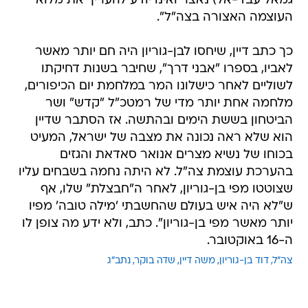
גמאל עבד-אל) נאצר ואינו יודע להעריך את מלוא
העוצמה האצורה בצה"ל".
כך כתב דיין, שיחסו לבן-גוריון היה חם יותר מאשר
לאביו, בספרו "אבני דרך", שחיבר בשנות דחיקתו
לשוליים לאחר כישלונו המר במלחמת יום הכיפורים,
מלחמה אחת יותר מדי של רמטכ"ל "קדש" ושר
הביטחון בששת הימים ובהתשה. אז הסתבר שדיין
הוא שלא ראה נכונה את מצבה של ישראל, המעיט
בכוחו של נשיא מצרים אנואר סאדאת והגזים
בהערכת עוצמת צה"ל. לא היתה נחמה בשבחים עליו
שצוטטו מפי בן-גוריון, לאחר ה"חבצלת" שלו, אף
ש"לא היה איש בעולם שהחשבתי 'מילה טובה' מפיו
יותר מאשר מפי בן-גוריון". כתב, ולא ידע מה צופן לו
ה-16 באוקטובר.
צה"ל
דוד בן-גוריון
משה דיין
שדה בוקר
נתב"ג