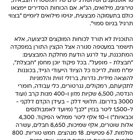
16 אופנוענים ושלושה ג'יפים של המשטרה הצבאית;
טירונים, מילואים, הג"א. אם הכוחות הסדירים יימצאו
כולם בתעסוקה מבצעית, יגויסו מילואים ליומיים "בצווי
תרגיל בגיוס סמוי".
התוכנית לא תורד לכוחות המוקצים לביצועה, אלא
תישמר במעטפה סגורה אצל הקצין התורן במפקדה
המתכננת, עד לרגע הודעת מחלקת המבצעים:
"חבצלת - מופעל". בכל פיקוד יוכן מחסן "חבצלת",
ימ"ח מוות, לריכוז כל הציוד הייעודי הנייד, בכוננות
להוצאה מידית. גדרות, ברזלי זווית והלמניות
לתקיעתם, רמקולים, גנרטורים, כלי עבודה, חומרי
הנדסה, 6,500 שקיות מזון ו-400 מנות קרב (ועוד
3000 בדרום). תלושי דלק - בעידן הקדם דלקני -
ל-1,500 ליטר בנזין "לבן" (מיועד לאמבולנסים
וכבאיות") ו-10 אלף ליטר ממלאי הפיקוד. 4,300
אלות שוטרים, אלף שמיכות, 8,650 חבלים, עשרה
סולמות. 67 פטישים. 18 מגהצים. חמש טוריות. 800