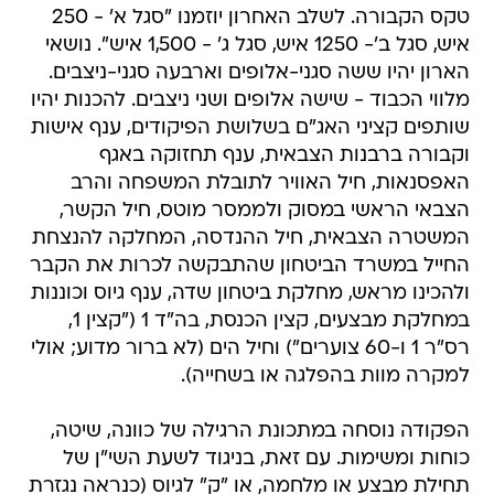
טקס הקבורה. לשלב האחרון יוזמנו "סגל א' - 250
איש, סגל ב'- 1250 איש, סגל ג' - 1,500 איש". נושאי
הארון יהיו ששה סגני-אלופים וארבעה סגני-ניצבים.
מלווי הכבוד - שישה אלופים ושני ניצבים. להכנות יהיו
שותפים קציני האג"ם בשלושת הפיקודים, ענף אישות
וקבורה ברבנות הצבאית, ענף תחזוקה באגף
האפסנאות, חיל האוויר לתובלת המשפחה והרב
הצבאי הראשי במסוק ולממסר מוטס, חיל הקשר,
המשטרה הצבאית, חיל ההנדסה, המחלקה להנצחת
החייל במשרד הביטחון שהתבקשה לכרות את הקבר
ולהכינו מראש, מחלקת ביטחון שדה, ענף גיוס וכוננות
במחלקת מבצעים, קצין הכנסת, בה"ד 1 ("קצין 1,
רס"ר 1 ו-60 צוערים") וחיל הים (לא ברור מדוע; אולי
למקרה מוות בהפלגה או בשחייה).
הפקודה נוסחה במתכונת הרגילה של כוונה, שיטה,
כוחות ומשימות. עם זאת, בניגוד לשעת השי"ן של
תחילת מבצע או מלחמה, או "ק" לגיוס (כנראה נגזרת