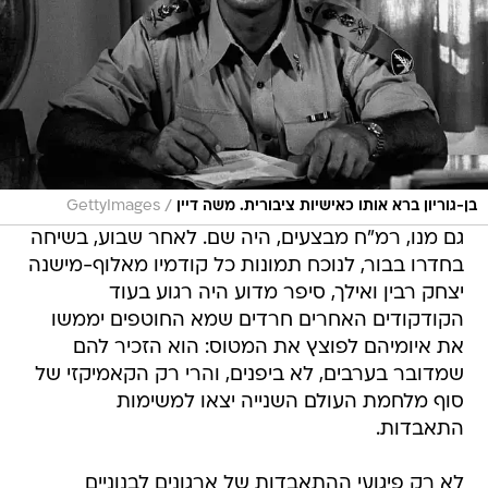
/
בן-גוריון ברא אותו כאישיות ציבורית. משה דיין
GettyImages
גם מנו, רמ"ח מבצעים, היה שם. לאחר שבוע, בשיחה
בחדרו בבור, לנוכח תמונות כל קודמיו מאלוף-מישנה
יצחק רבין ואילך, סיפר מדוע היה רגוע בעוד
הקודקודים האחרים חרדים שמא החוטפים יממשו
את איומיהם לפוצץ את המטוס: הוא הזכיר להם
שמדובר בערבים, לא ביפנים, והרי רק הקאמיקזי של
סוף מלחמת העולם השנייה יצאו למשימות
התאבדות.
לא רק פיגועי ההתאבדות של ארגונים לבנוניים