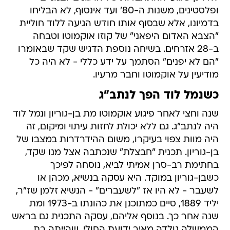
ופלסטינים, משנות ה-80' ועד אינסוף, לא הבליחו
בדמיונו, אלא שבסוף אותו חודש הגיעה ללוד חוליית
"הצבא האדום היפאני" של קוזו אוקמוטו וטבחה
ב-28 אזרחים. בשיחה נוספת הדגיש שקד שבאומרו
"הם לא יפנים" הסתמך על ידע כללי - לא היה כל
מודיעין על אוקמוטו וחבר מרעיו.
כשנמל לוד הפך לנתב"ג
שנה וחצי לאחר פיגוע אוקמוטו מת בן-גוריון ונמל לוד
היה לנתב"ג. גם ללא יכולת לחזות עיתוי ומיקום, זה
היה מוות צפוי בעיקרו, משום ההידרדרות במצבו של
בן-גוריון. תכנית "חבצלת" שנכתבה אצל מנו שקד,
בחתימת רב-סרן אמיתי לביא, נוסחה לפיכך
כשבן-גוריון במוקד. היא עסקה בנשיא, מכהן או
לשעבר - לא היו אז "לשעברים" - הנשיא זלמן שז"ר,
יליד 1889, סיים כמתוכנן את כהונתו ב-1973 ומת
שנה אחר כך. בנוסף אליהם, עסקה התכנית גם בראש
הממשלה גולדה מאיר ידועת החולי, שהייתה בת