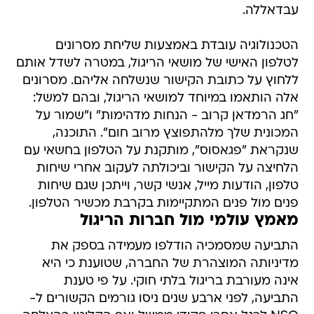
עבדאללה.
הטכנולוגיה עובדת באמצעות שליחת מסרונים
לטלפון האישי של מושאי הריגול, במטרה לשדל אותם
ללחוץ על כתובת הקישור שנשלחה אליהם. מסרונים
אלה הותאמו במיוחד למושאי הריגול, ובהם למשל:
"חג הרמדאן קרוב - הנחות מדהימות" ו"שמור על
המכונית שלך מלהתפוצץ מרוב חום". התוכנה,
שנקראת "פגאסוס", מותקנת על הטלפון בחשאי עם
הלחיצה על הקישור וביכולתה לעקוב אחרי שיחות
טלפון, הודעות מייל, אנשי קשר, וייתכן שגם שיחות
פנים מול פנים המתקיימות בקרבת מכשיר הטלפון.
מאמץ עולמי מול חברות הריגול
התביעה שמסמכיה הודלפו מעמידה בספק את
מדיניותה המוצהרת של החברה, שטוענת כי היא
אינה מעורבת בריגול בלתי חוקי. על פי טענת
התביעה, לפני ארבע שנים ניסו גורמים הקשורים ל-