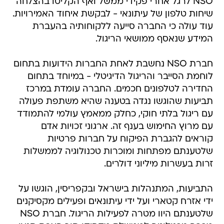
NSO לרגל אחרי פקידי ממשל ואף הקליטו בהצלחה
שיחות טלפון של עיתונאי - לבקשת איחוד האמירויות.
עוד עולה כי החברה סייעה ללקוחותיה בהעברת
המידע שנאסף ממושאי הריגול.
חברת NSO נחשבת לאחת החברות הידועות בתחום
לוחמת הסייבר והריגול הדיגיטלי - במיוחד בתחום
החדירה לטלפונים חכמים. החברה עומדת במרכז
תביעות שהוגשו נגדה בטענה שהיא משתפת פעולה
עם ריגול בלתי חוקי, כחלק ממאמץ עולמי להתמודד
עם מרוץ החימוש בענף זה. ארגוני זכויות אדם
קוראים להגברת הפיקוח על חברות פרטיות
שלטענתם מפתחות ומוכרות טכנולוגיה לממשלות
זרות בעשרות מיליוני דולרים.
התביעות, המתנהלות בישראל ובקפריסין, הוגשו על
ידי אזרח קטארי ועל ידי עיתונאים ופעילים מקסיקנים
שלטענתם היוו מטרה לפעילות הריגול. חברת NSO