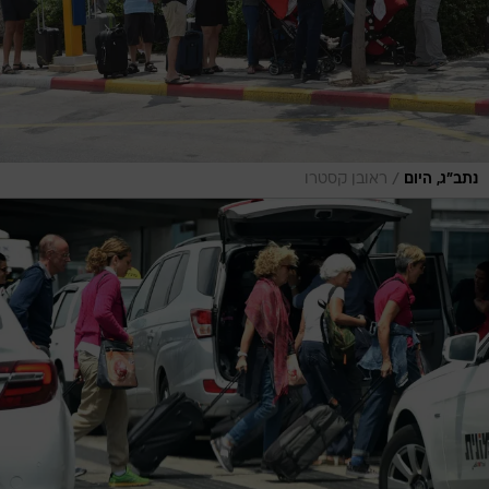
/
נתב"ג, היום
ראובן קסטרו