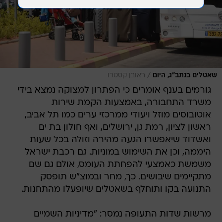
/
שאטלים בנתב"ג, היום
ראובן קסטרו
גורמים בענף אומרים כי הפתרון למצוקה נמצא בידי
משרד התחבורה, באמצעות הקמת שירות
אוטובוסים מוזל ויעודי ממרכזי ערים כמו תל אביב,
ראשון לציון, רמת גן, ירושלים, ואף חולון בת ים
ואשדוד שיאפשרו הגעה מהירה וזולה בכל שעות
היממה, וכן את השימוש במוניות. גם רכבת ישראל
משמשת כאמצעי להפחתת העומס, אולם גם שם
מתקיימים שיבושים. כך, מחר ובמוצ"ש תופסק
התנועה בקו ותוחלף בשאטלים שיופעלו מהתחנות.
מרשות שדות התעופה נמסר: "מדיניות השמיים