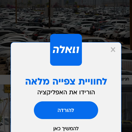
/
חניון בנתב"ג, היום
ראובן קסטרו