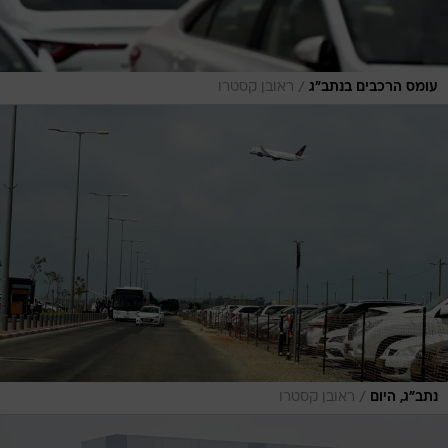
/
עומס הרכבים בנתב"ג
ראובן קסטרו
/
נתב"ג, היום
ראובן קסטרו