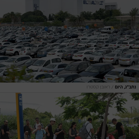
/
נתב"ג, היום
ראובן קסטרו