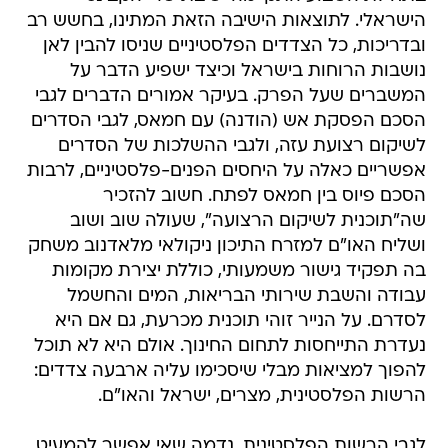
הישראלי. לתוצאות הישיבה הזאת המתינו, בחשש רב
ובדריכות, כל הצדדים הפלסטיניים שניסו להבין לאן
נושבות הרוחות בישראל וכיצד ישפיע הדבר על
המשברים שעל הפרק. בעיקר אמורים הדברים לגבי
הסכם הפסקת אש (הודנה) עם חמאס, לגבי הסדרים
לשיקום רצועת עזה, ולגבי ההשלכות של הסדרים
אפשריים כאלה על היחסים הפנים-פלסטיניים, לרבות
הסכם פיוס בין חמאס לפתח. חשוב להזכיר
שה"תוכנית לשיקום הרצועה", שעולה שוב ושוב
ושליח האו"ם למזרח התיכון ניקולאי מלאדנוב משחק
בה תפקיד גישור משמעותי, כוללת יצירת מקומות
עבודה והשבת שירותי הבריאות, המים והחשמל
לסדרם. על הנייר זוהי תוכנית מכרעת, גם אם היא
נעדרת התייחסות לתחום החינוך. אולם היא לא תוכל
להפוך למציאות מבלי שיסכימו עליה ארבעה צדדים:
הרשות הפלסטינית, מצרים, ישראל והאו"ם.
לגבי הרשות הפלסטינית, נדמה שאי אפשר להמעיט