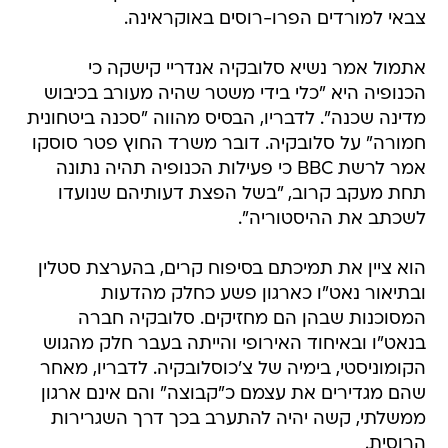
צבאי למורדים הפרו-רוסים באוקראינה.
אתמול אמר נשיא סלובקיה אנדריי קישקה כי
הכנופיה היא "כלי בידי משטר שהיה מעורב בכיבוש
מדינה שכנה". לדבריו, הבסיס מהווה "סכנה ביטחונית
חמורה" על סלובקיה. דובר משרד החוץ פטר סוסקו
אמר לרשת BBC כי פעילות הכנופיה תהיה נתונה
תחת מעקב קרוב, "בשל הפצת דעותיהם שנועדו
לשכתב את ההיסטוריה".
הוא ציין את תמיכתם בסיפוח קרים, בהערצת סטלין
ובתיאור נאט"ו כארגון פשע כחלק מהדעות
המסוכנות שבהן הם מחזיקים. סלובקיה חברה
בנאט"ו ובאיחוד האירופי והייתה בעבר חלק מהגוש
הקומוניסטי, בימיה של צ'כוסלובקיה. לדבריו, מאחר
שהם מגדירים את עצמם כ"קבוצה" והם אינם ארגון
ממשלתי, קשה יהיה להתערב בכך דרך השגרירות
הרוסית.