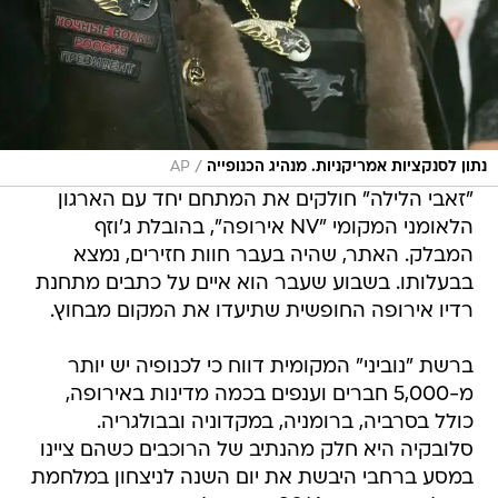
/
נתון לסנקציות אמריקניות. מנהיג הכנופייה
AP
"זאבי הלילה" חולקים את המתחם יחד עם הארגון
הלאומני המקומי "NV אירופה", בהובלת ג'וזף
המבלק. האתר, שהיה בעבר חוות חזירים, נמצא
בבעלותו. בשבוע שעבר הוא איים על כתבים מתחנת
רדיו אירופה החופשית שתיעדו את המקום מבחוץ.
ברשת "נוביני" המקומית דווח כי לכנופיה יש יותר
מ-5,000 חברים וענפים בכמה מדינות באירופה,
כולל בסרביה, ברומניה, במקדוניה ובבולגריה.
סלובקיה היא חלק מהנתיב של הרוכבים כשהם ציינו
במסע ברחבי היבשת את יום השנה לניצחון במלחמת