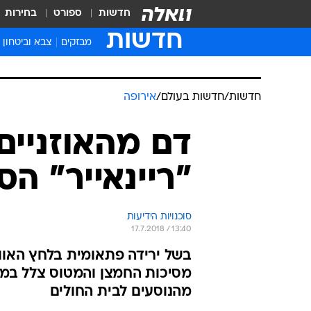
חדשות
ספורט
בחירות
חדשות
מבזקים
צבא וביטחון
חדשות
/
חדשות בעולם
/
אירופה
דם מהאוזניים
"ריינאייר" הסתיימה
סוכנויות הידיעות
17.7.2018 / 13:40
בשל ירידה פתאומית בלחץ האוו
מסיכות החמצן והמטוס צלל במהי
מהנוסעים לבית החולים