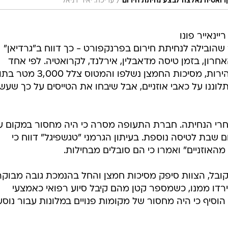
/
עריכה: יאיר דניאל
 ריינאייר פונו
 שהובילה לנחיתת חירום בפרנקפורט - כך דווח ב"גרדיאן"
חרון, בזמן טיסה מדאבלין, אירלנד, לקרואטיה. לפי אחד
הנוסעים, האוויר במטוס הפך קר במהירות, מסיכות החמצן נשלפו והמטוס צלל 000
לוננו על כאבי אוזניים, אבל שיבחו את הטייסים על כך שעשו
אחרי הנחיתה. חברת התעופה מסרה כי היה מחסור במקום ע
 שבת לטיסה נוספת. בעיתון הגרמני "טגשפיגל" דווח כי
מהאוזניים" ואמרו כי הם סובלים מבחילות.
בל, הצוות סיפק מסיכות חמצן והחל בהנמכת גובה מבוקר
רדו ממנו, כשמספר קטן מהם קיבל סיוע רפואי כאמצעי
וסיף כי היה מחסור של מקומות פנויים במלונות עבור נוסע