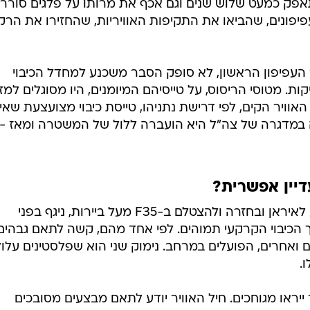
ק כמעט שלוש שנים וגם אכף את מרותו על פלגים סוררי
יפונים, שהביאו את התקיפות האוויריות, שהחזירו את הרק
העפיפון הראשון, לא סופק הסבר משכנע למחדל הכיבוי
יקות. מטוסי הריסוס, על טייסיהם המיומנים, היו מסוגלים למז
אוויר הקים, לפי דרישת נתניהו, טייסת כיבוי מצועצעת שאי
במדגרה של צה"ל היא הועברה ללול של המשטרה ומאז -
יין אפשרית?
חיל האוויר המפואר, שביכולתו להגיע לאיראן ובחזרה ולהצטלם ב-F35 מעל ביירות, ניגף בפני
 הכיבוי הקרקעי תמוהים. לפי אחד מהם, קשה לתאם גבהים
ישים ואחרים, הפועלים במרחב. נימוק שני הוא שפלסטינים עלול
.
ייראו מגוחכים. חיל האוויר יודע לתאם מבצעים מסובכים