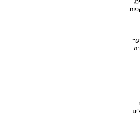
ם,
טות
ער
נה
ים