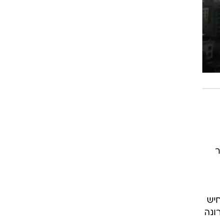
ר
יש
ונה