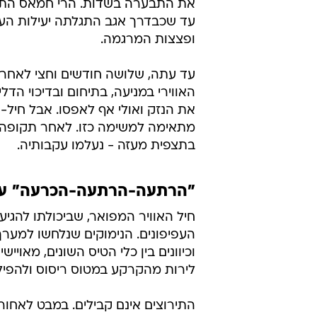
את התבערה בשדות. הרי חמאס התאפ
עד שכבדרך אגב התגלתה יעילות העפ
ופצצות המרגמה.
עד עתה, שלושה חודשים וחצי לאחר 
האווירי במניעה, בתיחום ובדיכוי הדל
את הנזק ואולי אף לאפסו. אבל חיל- ה
מתאימה למשימה כזו. לאחר תקופה 
בתצפית מעזה - נעלמו עקבותיה.
"הרתעה-הרתעה-הכרעה" עד
העפיפונים. הנימוקים שנלחשו למערך
וכיוונים בין כלי הטיס השונים, מאוי
לירות מהקרקע במטוס ריסוס ולהפילו
התירוצים אינם קבילים. במבט לאחור 