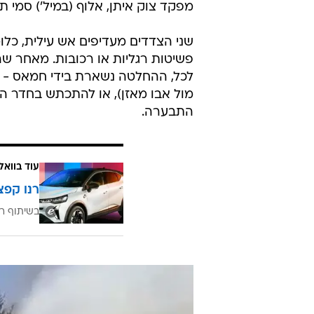
מפקד צוק איתן, אלוף (במיל') סמי תו
שני הצדדים מעדיפים אש עילית, כלומ
פשיטות רגליות או רכובות. מאחר ש
לכל, ההחלטה נשארת בידי חמאס - לה
מול אבו מאזן), או להתכתש בחדר המ
התבערה.
עוד בוואל
רנו קפצ
בשיתוף רנ