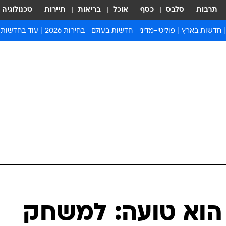
תרבות
סלבס
כסף
אוכל
בריאות
תיירות
טכנולוגיה
חדשות בארץ
פוליטי-מדיני
חדשות בעולם
בחירות 2026
עוד בחדשות
אירועים בארץ
פוליטיקה וממשל
המזרח התיכון
דעות ופרשנויו
חדשות פלילים ומשפט
יחסי חוץ
אירופה
סרי ושלזינגר
חינוך
אמריקה
פרויקטים מיוח
ישראלים בחו"ל
אסיה והפסיפיק
אסור לפספס
בריאות
אפריקה
מדע וסביבה
חברה ורווחה
הנחיות פיקוד 
ארכיון מדורים
זמני כניסת ש
לוח חופשות וח
לוח שנה
חדשות יהדות
 הוא טועה: למשחק
חדשות המשפ