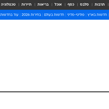
תרבות
סלבס
כסף
אוכל
בריאות
תיירות
טכנולוגיה
חדשות בארץ
פוליטי-מדיני
חדשות בעולם
בחירות 2026
עוד בחדשות
אירועים בארץ
פוליטיקה וממשל
המזרח התיכון
דעות ופרשנויו
חדשות פלילים ומשפט
יחסי חוץ
אירופה
סרי ושלזינגר
חינוך
אמריקה
פרויקטים מיוח
ישראלים בחו"ל
אסיה והפסיפיק
אסור לפספס
בריאות
אפריקה
מדע וסביבה
חברה ורווחה
הנחיות פיקוד 
ארכיון מדורים
זמני כניסת ש
לוח חופשות וח
לוח שנה
חדשות יהדות
חדשות המשפ