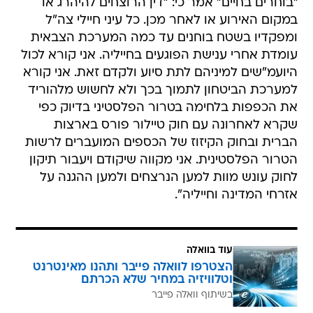
"בוחרים בחיים" אמר כי: "דין הרוצחים להיהרג או
במקום האירוע או לאחר מכן. כל עיני חיילי צה"ל
ומפקדיו בשטח בוחנים עד כמה המערכת הצבאית
עומדת אחרי ענישת הפוגעים בחייליה. אני קורא לכול
היועמ"שים למיניהם לתת סיוע ולקדם זאת. אני קורא
למערכת הביטחון לתמוך בכך ולא לחשוש מלהוריד
את הכפפות בלחימה בטרור הפלסטיני בדיוק כפי
שקרא לאחרונה עם חוק טיילור פורס בארצות
הברית ובחוק הקיזוז של הכספים המועברים לרשות
הטרור הפלסטינית. אני מקווה שיקודם ויעבור תיקון
לחוק עונש מוות למען הנרצחים ולמען ההגנה על
אזרחי המדינה וחייליה".
עוד בוואלה
הצטרפו לוואלה פייבר ותהנו מאינטרנט
וטלוויזיה במחיר שלא הכרתם
בשיתוף וואלה פייבר