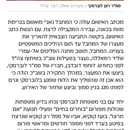
/
סמ"ר רונן לוברסקי
מערכת וואלה, דובר צה"ל
מכתב האישום עולה כי המחבל נאג'י מואשם בגרימת
מוות בכוונה, עבירה המקבילה לרצח. עם הגשת כתב
האישום, ביקשה התביעה הצבאית להאריך את
מעצרו של המחבל עד תום ההליכים המשפטיים
בעניינו. המחבל, תושב מחנה הפליטים אל-עמרי
שליד רמאללה, נעצר בפעילות שב"כ בשיתוף צה"ל
לפני כחודש. לוחמי דובדבן, חבריו של סמ"ר לוברסקי,
ביצעו את המעצר. במהלך החקירה בשב"כ הודה כי
הוא אכן זה שהשליך את הלוח שפגע בלוברסקי וגרם
למותו מגג בניין סמוך וביצע שחזור של האירוע.
יחד עם בני משפחת לוברסקי נכחו בדיון משפחות
שכולות מפורום "בוחרים בחיים" ופעילי תנועת "אם
תרצו". בועז קוקיא, אביו של סמל רון קוקיא שנרצח
בפיגוע בערד לפני מספר חודשים ומראשי פורום