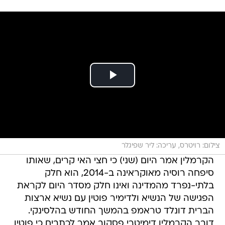
צילום: רויטרס, עריכה: ליר שפיגלר
הקרמלין אמר היום (שני) כי חצי האי קרים, שאותו
סיפחה רוסיה מאוקראינה ב-2014, הוא חלק
בלתי-נפרד מהמדינה ואינו חלק מסדר היום לקראת
הפגישה של הנשיא ולדימיר פוטין עם נשיא ארצות
הברית דונלד טראמפ בהמשך החודש בהלסינקי.
דובר הקרמלין דימיטרי פסקוב אמר לכתבים כי פוטין