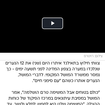
צילום: רויטרס
צוותי חילוץ בתאילנד איתרו היום (שני) את 12 הנערים
שנלכדו במערה בצפון המדינה לפני תשעה ימים - כך
נמסר ממשרד המושל המקומי. לדברי המושל,
הנערים אותרו כשהם "עם סימני חיים".
"כולם בטוחים אבל המשימה טרם הושלמה", אמר
המושל במסיבת עיתונאים במרכז הפיקוד של כוחות
ההצלה. "המשימה שלנו היא לחפש, לחלץ ולשוב. עד