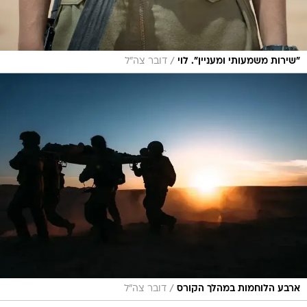
/
"שירות משמעותי ומעניין". לוי
דובר צה"ל
/
ארבע הלוחמות במהלך הקורס
דובר צה"ל