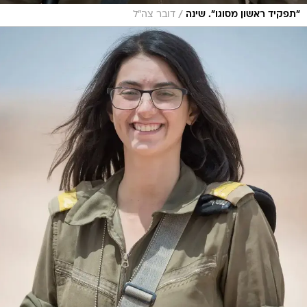
/
"תפקיד ראשון מסוגו". שינה
דובר צה"ל