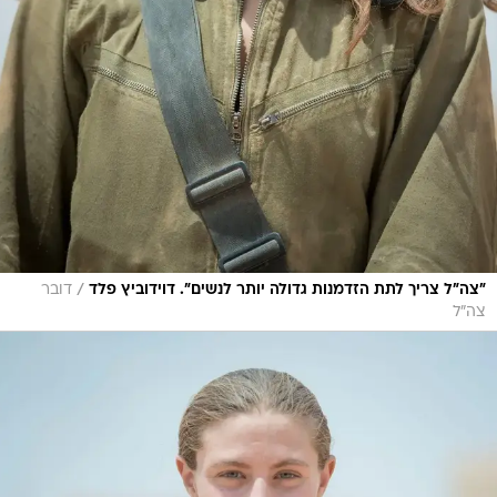
/
"צה"ל צריך לתת הזדמנות גדולה יותר לנשים". דוידוביץ פלד
דובר
צה"ל