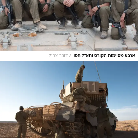
/
ארבע מסיימות הקורס ותא"ל חסון
דובר צה"ל