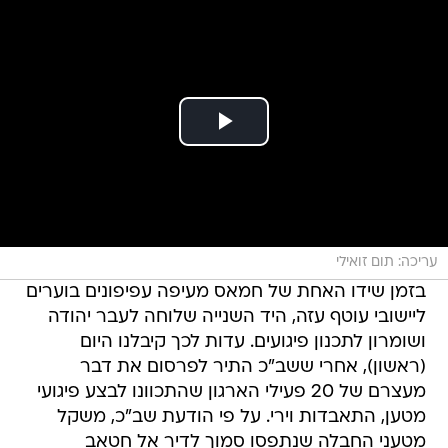
עריכה: תום זואילי
בזמן שידו האחת של חמאס מעיפה עפיפונים בוערים
ליישובי עוטף עזה, היד השנייה שלוחה לעבר יהודה
ושומרון לתכנון פיגועים. עדות לכך קיבלנו היום
(ראשון), אחרי ששב"כ התיר לפרסום את דבר
מעצרם של 20 פעילי הארגון שהתכוונו לבצע פיגועי
מטען, התאבדות וירי. על פי הודעת שב"כ, משקל
מטעני החבלה שנתפסו סמוך לדיר אל חטאב