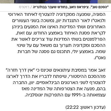
/
"הסכם טוב". ציפראס וזאב, בחודש שעבר בבולגריה
רויטרס
הסוגיה, שמנעה ממקדוניה להצטרף לאיחוד האירופי
ולנאט"ו לאור התנגדות יוון, נמשכה בשני העשורים
האחרונים ושתי המדינות האיצו את המגעים ביניהן
לקראת פסגת האיחוד באמצע החודש. עם זאת,
הפרלמנטים בשתי המדינות עוד צריכים לאשר את
ההסכם ומקדוניה תערוך גם משאל עם על שינוי
שמה. באמצע יולי, תתכנס גם פסגה של חברות
נאט"ו.
זאב אמר במסיבת עיתונאים שכינס כי "אין דרך חזרה"
מההסכם ההיסטורי, שיפתח לדבריו את הדרך לארצו
להצטרף לשני הארגונים הבינלאומיים. יוון, החברה
בהם, מנעה את הצטרפותה של המדינה מאז
עצמאותה ב-1991 עם התפרקות יוגוסלביה.
(עדכון ראשון: 22:22)