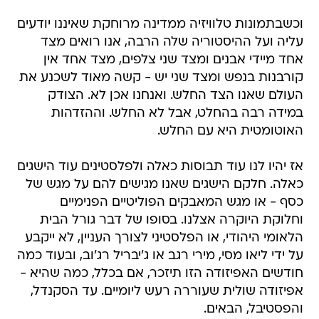
וכשבתמונות טלוויזיה ממדינה מרוחקת שאיננו יודעים
עליה ועל ההיסטוריה שלה הרבה, אנו רואים מצד
אחד מיידי אבנים ומצד שני צלפים, מצד אחד אין
קורבנות בנפש ומצד שני יש - קשה מאוד לשכנע את
העולם שאנו הצד החלש. ואנחנו אכן לא. הצודק
במידה רבה בהחלט, אבל לא החלש. וההזדהות
האוטומטית היא עם החלש.
אז יהיו לנו עוד תבוסות כאלה ולפלסטינים עוד הישגים
כאלה. חלקם הישגים שאנו מגישים להם על מגש של
כסף - או מגש המאבקים הפוליטיים הפנימיים
וחלוקת היוקרה אצלנו. בסופו של דבר גורל הבית
הלאומי היהודי, או הפלסטיני לצורך העניין, לא ייקבע
על ידי ליאו מסי, מירי רגב או ג'יבריל רג'וב, ובעוד כמה
חודשים האפיזודה הזו תיזכר, אם בכלל, כמה שהיא -
אפיזודה שולית שעוררה רעש ליומיים. עד הסקנדל,
והפסטיבל, הבאים.