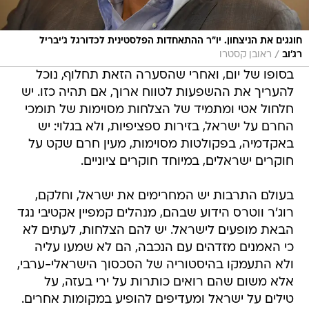
חוגגים את הניצחון. יו"ר ההתאחדות הפלסטינית לכדורגל ג'יבריל
/
רג'וב
ראובן קסטרו
בסופו של יום, ואחרי שהסערה הזאת תחלוף, נוכל
להעריך את ההשפעות לטווח ארוך, אם תהיה כזו. יש
חלחול אטי ומתמיד של הצלחות מסוימות של תומכי
החרם על ישראל, בזירות ספציפיות, ולא בגלוי: יש
באקדמיה, בפקולטות מסוימות, מעין חרם שקט על
חוקרים ישראלים, במיוחד חוקרים ציוניים.
בעולם התרבות יש המחרימים את ישראל, וחלקם,
רוג'ר ווטרס הידוע שבהם, מנהלים קמפיין אקטיבי נגד
הבאת מופעים לישראל. יש להם הצלחות, לעתים לא
כי האמנים מזדהים עם הנכבה, הם לא שמעו עליה
ולא התעמקו בהיסטוריה של הסכסוך הישראלי-ערבי,
אלא משום שהם רואים כותרות על ירי בעזה, על
טילים על ישראל ומעדיפים להופיע במקומות אחרים.