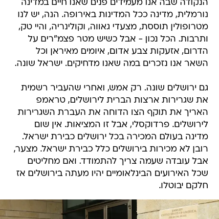
הנקודה שבה אנו מעמידים פנים שאנו חיים במדינה
נורמלית, מדינה ככל המדינות באירופה. הנה, יש לנו
מטרופולין תוססת, מצעדי גאווה, וקולינריה, והיי טק,
ותרבות. הכל נכון - אבל כשיש מטר פצמ"רים על
הדרום, אזעקות צבע אדום, איומים מאיראן וכל
השאר אנו נזכרים במה שאנו מדחיקים. ישראל שונה.
גם ירושלים שונה. רק אמש, ואחרי שהעביר רשמית
את שגרירות ארצות הברית לירושלים, טראמפ
האריך את תוקף הצו הדוחה את העברת השגרירות
לירושלים. פרדוקסלי, אבל זו המציאות. אין שום
מדינה בעולם המכירה בכל ירושלים כבירת ישראל.
רובן לא מכירות בירושלים כלל כבירת ישראל. מצער,
אבל עובדה שעמה צריך להתמודד. ואם מחליטים
שכל האירועים הבינלאומיים יהיו מעתה בירושלים אז
חלקם יבוטלו.