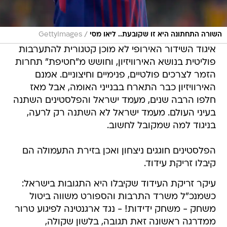
/
השורה התחתונה היא זו שקובעת.. ליאו מסי
GettyImages
איגוד השידור האירופי לא מוכן קטגורית להתערבות
פוליטית בנושא האירוויזיון, וחושש מ"חטיפת" תחרות
הזמר לצרכים פולטיים, פנימיים וחיצוניים. אמנם
האירוויזיון כבר התארח בבנייני האומה, אבל מאז
חלפו הרבה שנים, מעמד ישראל והפלסטינים השתנה
בעיני העולם. מעמד ישראל לא השתנה רק לרעה,
בניגוד למה שמקובל לחשוב.
הפלסטינים חוגגים ניצחון ואכן בזירת התעמולה הם
קיבלו זריקת עידוד.
עיקר זריקת העידוד שקיבלו היא התגובות בישראל:
כשמנכ"ל משרד התרבות והספורט משווה ביטול
משחק - משחק ידידות! - נגד ארגנטינה לפיגוע טרור
ממדרגה ראשונה זאת תגובה, בלשון שקולה,