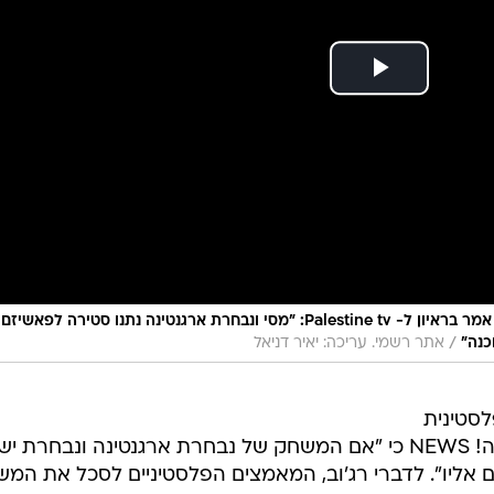
יו"ר ההתאחדות לכדורגל ברשות הפלסטינית אמר בראיון ל- Palestine tv: "מסי ונבחרת ארגנטינה נתנו סטירה לפאשיזם
/
כנה"
אתר רשמי. עריכה: יאיר דניאל
סטינית
ג'יבריל רג'וב אמר היום (רביעי) לוואלה! NEWS כי "אם המשחק של נבחרת ארגנטינה ונבחר
ים אליו". לדברי רג'וב, המאמצים הפלסטיניים לסכל את המ