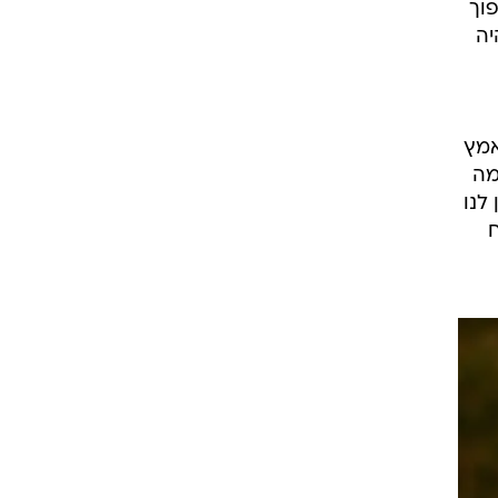
וך
יה
אמץ
מה
לנו
ח