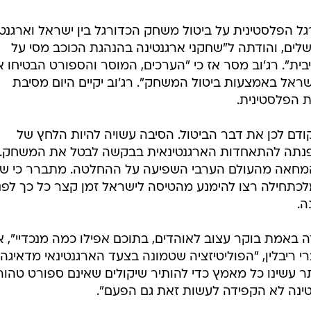
ל הפלסטינית על ביטול משחק הכדורגל בין ישראל וארגנטי
לים, והודתה ל"שחקני ארגנטינה בהנהגת הכוכב מסי על
ת". רג'וב מסר אז כי "הערכים, המוסר והספורט הבטיחו 
ישראל באמצעות ביטול המשחק". רג'וב יקיים היום מסיבת
ת הפלסטינית.
דם לכן את דבר הביטול. הסיבה עשויה להיות הלחץ של
פנתה להתאחדות הארגנטינאית בבקשה לבטל את המשחק. 
ק המחאה מהעולם הערבי השפיעה על ההחלטה. מתברר כי שח
תחילה רצו להימנע מהטיסה לישראל זמן קצר כל כך לפני
ה.
זה באמת בוקר עצוב לאוהדים, בתוכם אפילו כמה מנכדיי", א
רי ריבלין, "הפוליטיזציה שטמונה בצעד הארגנטינאי מדאיגה
ר עשינו כל מאמץ כדי להותיר שיקולים שאינם ספורט טהור
ינה לא הקפידה לעשות זאת גם הפעם".