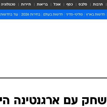
תרבות
סלבס
כסף
אוכל
בריאות
תיירות
טכנולוגיה
חדשות בארץ
פוליטי-מדיני
חדשות בעולם
בחירות 2026
עוד בחדשות
אירועים בארץ
פוליטיקה וממשל
המזרח התיכון
דעות ופרשנויו
חדשות פלילים ומשפט
יחסי חוץ
אירופה
סרי ושלזינגר
חינוך
אמריקה
פרויקטים מיוח
ישראלים בחו"ל
אסיה והפסיפיק
אסור לפספס
בריאות
אפריקה
מדע וסביבה
חברה ורווחה
הנחיות פיקוד 
ארכיון מדורים
זמני כניסת ש
לוח חופשות וח
לוח שנה
חדשות יהדות
שחק עם ארגנטינה הי
חדשות המשפ