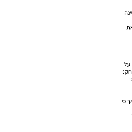
נה
את
על
קני
ך כי