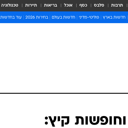
תרבות
סלבס
כסף
אוכל
בריאות
תיירות
טכנולוגיה
חדשות בארץ
פוליטי-מדיני
חדשות בעולם
בחירות 2026
עוד בחדשות
אירועים בארץ
פוליטיקה וממשל
המזרח התיכון
דעות ופרשנויו
חדשות פלילים ומשפט
יחסי חוץ
אירופה
סרי ושלזינגר
חינוך
אמריקה
פרויקטים מיוח
ישראלים בחו"ל
אסיה והפסיפיק
אסור לפספס
בריאות
אפריקה
מדע וסביבה
חברה ורווחה
הנחיות פיקוד 
ארכיון מדורים
זמני כניסת ש
לוח חופשות וח
לוח שנה
חדשות יהדות
חופשות קיץ:
חדשות המשפ