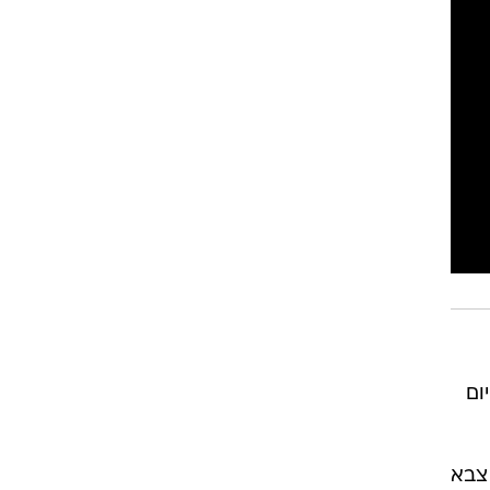
 ומשודרת באתר ובאפליקציית וואלה! NEWS. היום
צבא