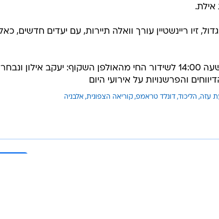
אילת.
, זיו ריינשטיין עורך וואלה תיירות, עם יעדים חדשים, כאל
הצטרפו בכל יום ראשון עד חמישי בשעה 14:00 לשידור החי מהאולפן השקוף: יעקב אילון ונבח
ת עזה
הליכוד
דונלד טראמפ
קוריאה הצפונית
אלבניה
בשליחת התגובה אני מסכים
לתנאי ה