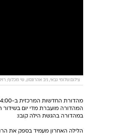
צילום:שלומי גבאי, ניב אהרונסון, שי מכלוף, רויטרס, CNN עריכת וידאו
במהדורה בהגשת הילה קובו:
הלילה האחרון מעמיד בספק את הרגי