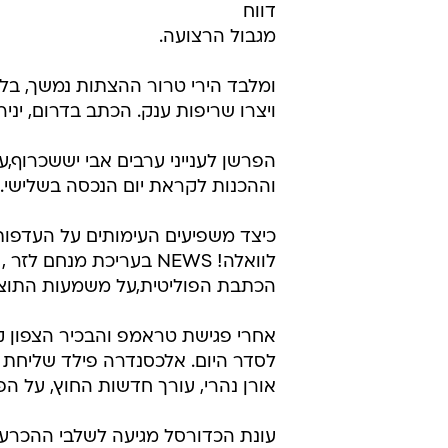
דווח
מגבול הרצועה.
ומלבד הירי טרור ההצתות נמשך, בלו
ויצרו שריפות ענק. הכתב בדרום, יניר
הפרשן לענייני ערבים אבי יששכרוף,
וההכנות לקראת יום הנכסה בשלישי.
כיצד משפיעים העימותים על העדפות
לוואלה! NEWS בעריכת מנ
הכתבת הפוליטית,על משמעות התוצא
אחרי פגישת טראמפ והבכיר הצפון קור
לסדר היום. אלכסנדרה פילד שליחת CNN לסיאול דווחה.
אורן נהרי, עורך חדשות החוץ, על ה
עונת הכדורסל מגיעה לשלבי ההכרע