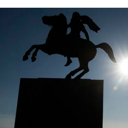
ל אביו של אלכסנדר, פיליפוס השני, גם אל תחומי יוון
שט אל הישויות המדיניות שיקומו על חורבותיה וישרדו גם
כות שידעה אירופה במאות שחלפו. אלו שצלחו זאת וקרוי
תן ישויות - יוון ומקדוניה, שכיום הן רפובליקות, אחרי נפי
ברה.
דיפלומטית ממושכת.