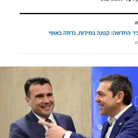
וון שוכן מחוז באותו השם, בצפונה של המדינה, שם נולד
ירבה מקדוניה, שבאופן רשמי שמה הוא הרפובליקה
היוגוסלבית לשעבר של מקדוניה (FYROM), להישמע לדרישות שכנתה החזקה יותר, וזו בתגובה
אומיים. במרכז דגלה המקורי של המדינה הבלקנית הקטנה,
תושבים, התנוססה שמש ורגינה, סמל שהיה מוטבע על קברם של מלכי
ממלכת מוקדון. היא שינתה את עיצובו ב-1995 על מנת לכונן יחסים דיפלומטיים וכלכליים עם יוו
. עד לאחרונה.
ה
'ר החדשה: קטנה במידות, גדולה באופי
ו