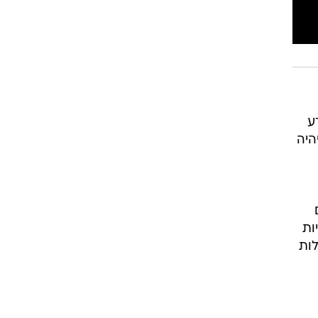
ע
היה