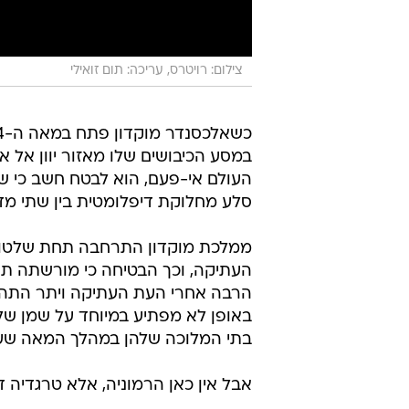
צילום: רויטרס, עריכה: תום זואילי
במסע הכיבושים שלו מאזור יוון אל א
העולם אי-פעם, הוא לבטח חשב כי שמ
סלע מחלוקת דיפלומטית בין שתי מדינות שכנות 2,300