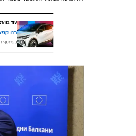
התפשטות. זאת לנוכח העובדה שגם בי
אלכסנדר מוקדון.
במשך שלושת העשורים שחלפו מאז ס
בלמה את חבירתה לאותם גופים בינל
שבה חיים כ-2.1 מיליון 
לא הביעה נכונות להתפשר מעבר לכך
עוד בוואל
רנו קפצ
בשיתוף רנ