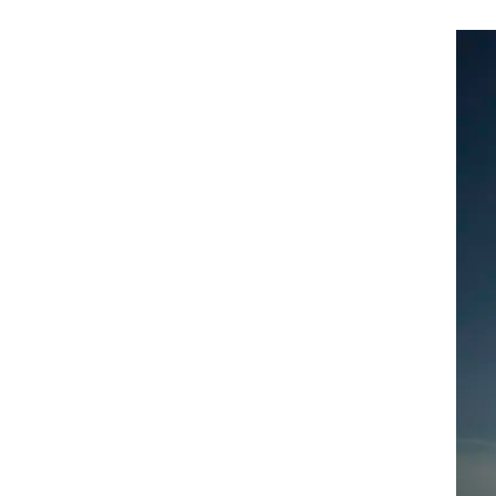
ות
לות