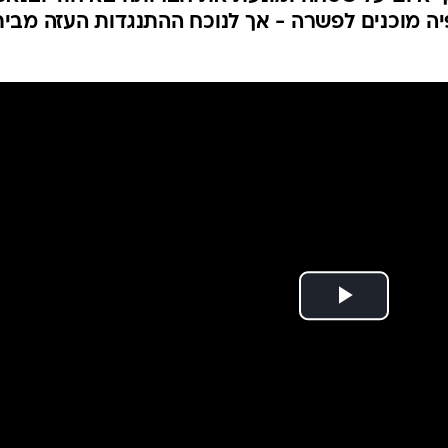
ה, אך עדיין מטלטל את
המייל האדום
לסכסוך ותיק בין יוון, מולדתו, לבין מקדוניה, שעל
ך איום על שטחה ומונעת את חברותה באיחוד ובנאט"
יה מוכנים לפשרה - אך לנוכח ההתנגדות העזה מבית