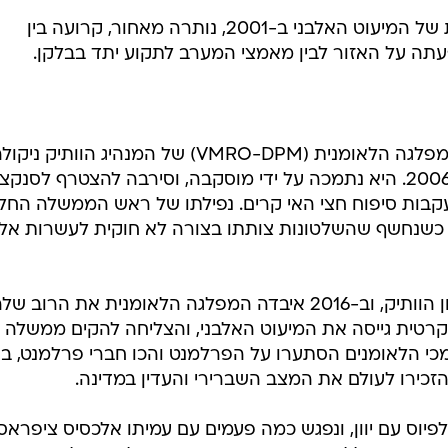
/
החודש
AP
בשונה ממרבית שכנותיה, המלחמות הרצחניות שאפיינו את הבלקן בתחילת שנות ה
צת השנים, כשחלקן כבר הצטרפו לאיחוד האירופי ולנאט"ו -
ת הצפון אטלנטית - אלבניה ומונטנגרו, החברה הטרייה ביות
מקדוניה הענייה, שחוותה התקוממות של המיעוט האלבני ב-2001, נותרה מאחור, קרועה בין
עתה על האזור לבין מאמצי המערב לתקוע יתד בבלקן.
עד מאי אשתקד, משלה במקדוניה המפלגה הלאומנית (VMRO-DPM) של המנהיג הוותיק ניק
גרואבסקי, שכיהן כראש ממשלה מ-2006. היא נתמכה על ידי מוסקבה, וסירבה להצטרף לסנק
ב-2014, שהוטלו בעקבות סיפוח חצי האי קרים. נפילתו של ראש הממשלה הח
 חריף כשנחשף שהשלטונות צותתו בצורה לא חוקית לעשרות אל