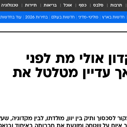
תרבות
סלבס
כסף
אוכל
בריאות
תיירות
טכנולוגיה
חדשות בארץ
פוליטי-מדיני
חדשות בעולם
בחירות 2026
עוד בחדשות
אירועים בארץ
פוליטיקה וממשל
המזרח התיכון
דעות ופרשנויו
חדשות פלילים ומשפט
יחסי חוץ
אירופה
סרי ושלזינגר
חינוך
אמריקה
פרויקטים מיוח
ישראלים בחו"ל
אסיה והפסיפיק
אסור לפספס
בריאות
אפריקה
מדע וסביבה
חברה ורווחה
הנחיות פיקוד 
ארכיון מדורים
זמני כניסת ש
לוח חופשות וח
לוח שנה
חדשות יהדות
ון אולי מת לפני
חדשות המשפ