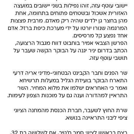
יישובי עוטף עזה, זוהו נפילות בשני יישובים במועצה
האזורית אשכול ובשטחים פתוחים בתחומה, אחת
מהן בחצר גן ילדים שהיה ריק מאדם. מרבית פצצות
המרגמה שנורו יורטו על ידי מערכת כיפת ברזל. אדם
אחד נפצע קל מרסיסים.
הפרשן הצבאי אמיר בוחבוט דווח מגבול הרצועה,
הכתב בדרום יניר יגנה על הבוקר הקשה שעבר על
תושבי עוטף עזה.
שר הפנים וחבר הקבינט הבטחוני-מדיני אריה דרעי
התארח הבוקר בועידת הגליל במעלות תרשיחא
ואמר כי האחראים ישלמו את מלוא המחיר. השר
התראיין למהדורה וענה גם על מוכנות הצפון לעימות.
שרת החוץ לשעבר, חברת הכנסת מהמחנה הציוני
ציפי ליבני התראיינה בנושא.
רצח בראשון לציון: סמר ח'טיב, אם לשלושה בת 32,