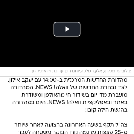
צילום:שי מכלוף, אלעד מלכה,יותם רונן עריכת וידאו:ניר חן
מהדורת החדשות המרכזית ב-14:00 עם יעקב אילון,
לצד נבחרת החדשות של וואלה! NEWS. המהדורה
מועברת מדי יום בשידור חי מהאולפן ומשודרת
באתר ובאפליקציית וואלה! NEWS. היום במהדורה
בהגשת הילה קובו:
צה"ל תקף בשעה האחרונה ברצועה לאחר שיותר
מ-25 פצצות מרגמה נורו הבוקר משטחה לעבר