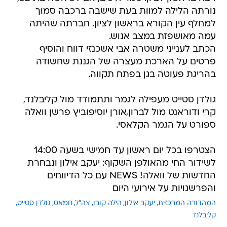
נורתה הלילה למוות בעת שישבה ברכבה סמוך
למחלף עין הקורא בראשון לציון. חברתה שהיתה
עמה מאושפזת במצב אנוש.
הכתב לענייני משטרה אבי אשכנזי דווח והוסיף
פרטים על הארכת מעצרה של הגננת שחשודה
בהריגת פעוטה בגן בפתח תקווה.
גולדן סטייט מעפילה לגמר ותתמודד מול קליבלנד,
קרי ודוראנט מול לברון,אורן יוסיפוביץ פרשן וואלה
ספורט על הגמר הקלאסי.
הצטרפו בכל יום ראשון עד חמישי בשעה 14:00
לשידור החי מהאולפן השקוף: יעקב אילון ונבחרת
החדשות של וואלה! NEWS עם כל הדיווחים
והפרשנויות על אירועי היום
המהדורה המרכזית
יעקב אילון
הילה קובו
צה"ל
חמאס
גולדן סטייט
קליבלנד