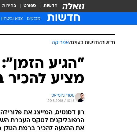
חדשות
ספורט
בחירות
חדשות
מבזקים
צבא וביטחון
חדשות
/
חדשות בעולם
/
אמריקה
"הגיע הזמן":
מציע להכיר ב
עמרי נחמיאס
20.5.2018 / 10:16
רון דסנטיס, המייצג את פלוריד
הרפובליקנים לטקס העברת השגר
את ההצעה להכיר ברמת הגולן כ