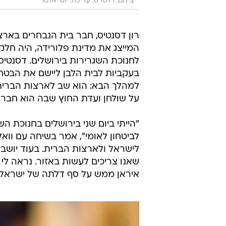
צילום: רויטרס, עריכה: יוסי אלטר
רון דסנטיס, חבר בית הנבחרים בארצ
המייצג את מדינת פלורידה, היה חל
לחנוכת השגרירות בירושלים. דסנטיס
בעקביות לבית הלבן ליישם את הבטח
על שולחן ועדת החוץ שבה הוא חבר 
"הייתי ביום שני בירושלים בחנוכת ה
לישראל ולארצות הברית. בעוד יושב
שאנו צריכים לעשות באזור. נראה ל
איראן ממש על סף דלתה של ישראל, כ