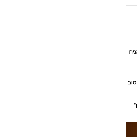
ום חמישי ב-8 בבוקר הניח
יה טוב
.