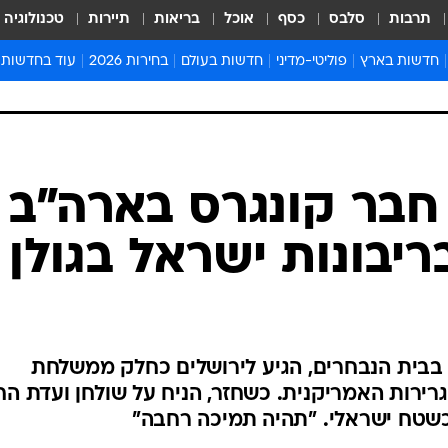
תרבות
סלבס
כסף
אוכל
בריאות
תיירות
טכנולוגיה
חדשות בארץ
פוליטי-מדיני
חדשות בעולם
בחירות 2026
עוד בחדשות
אירועים בארץ
פוליטיקה וממשל
המזרח התיכון
דעות ופרשנויו
חדשות פלילים ומשפט
יחסי חוץ
אירופה
סרי ושלזינגר
חינוך
אמריקה
פרויקטים מיוח
ישראלים בחו"ל
אסיה והפסיפיק
אסור לפספס
 חבר קונגרס בארה"ב
בריאות
אפריקה
מדע וסביבה
ריבונות ישראל בגולן
חברה ורווחה
הנחיות פיקוד 
ארכיון מדורים
זמני כניסת ש
לוח חופשות וח
ה בבית הנבחרים, הגיע לירושלים כחלק ממשלחת
לוח שנה
ירות האמריקנית. כשחזר, הניח על שולחן ועדת הח
חדשות יהדות
שטח ישראלי. "תהיה תמיכה רחבה"
חדשות המשפ