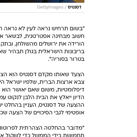
/
דסנטיס
GettyImages
"בשום תרחיש נראה לעין לא נראה הג
חשוב מבחינה אסטרטגית, לבשאר אסד
הורידה את ירושלים מהשולחן, ובתקו
בריבונות הישראלית בגולן תבהיר שא
בטרור בסוריה".
הצעד שאותו מקדם דסנטיס הוא הצהר
צבא ארצות הברית, שלפיו ישראל היא 
דיפלומטיות, משום שאם יאושר הוא י
הדיון ייאלץ את הבית הלבן לנקוט 
ההצעה של דסנטיס, העניין בהחלט יע
אופטימי לגבי הסיכויים של הצעה שכז
"מדובר בהחלטה הצהרתית לפרוטוקול.
תחמושת בידי הממשל כדי לשקול אם 