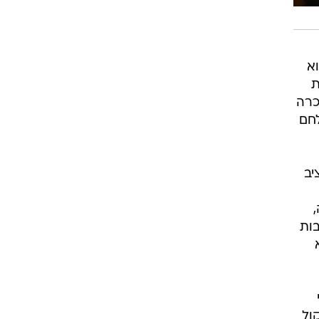
א
ת
כרה
לחם
יב
בות
ול