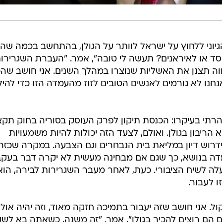
יוני ללחוץ על ישראל לוותר על הגולן, בהתחשב בכמה שהו
 או לאיראנים? תעשה לי טובה", אמר. "העברת השגרירו
וה תצנן את האשליות שנוצרו במהלך השנים. אני חושב שה
נחנו לא גורמים לאנשים הטובים לזוז מהעמדה הזו כדי להי
תי בעיקרו: הכנסת תיקון לפרק העוסק בסוריה בחוק תקצ
הריבון בגולן. ואולם, לצעד הזה יכולות להיות משמעויות
דרוש דיון במליאת בית הנבחרים וגם הצבעה. במקרה שכזה,
עמדה בנושא, כך שגם אם מבחינה מעשית לא יקרה דבר בעק
לה לשיח הציבורי. כעת, לאחר מעבר השגרירות לבירה, הוא
ו לעבור.
 אני חושב שזה יעבור בתמיכה חזקה מאוד, וזה יהיה אולי
הם רוצים להכיר בגולן", אמר. "זה משנה, כשאתה בא לשק