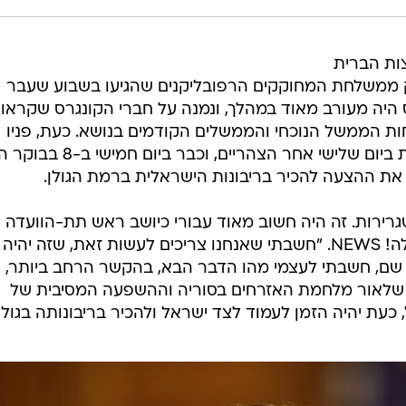
ות הברית
ק ממשלחת המחוקקים הרפובליקנים שהגיעו בשבוע שעבר
 היה מעורב מאוד במהלך, ונמנה על חברי הקונגרס שקראו
ות הממשל הנוכחי והממשלים הקודמים בנושא. כעת, פניו
למהלך הבא: הוא שב לארצות הברית ביום שלישי אחר הצהריים, וכבר בי
את ההצעה להכיר בריבונות הישראלית ברמת הגולן.
שגרירות. זה היה חשוב מאוד עבורי כיושב ראש תת-הוועדה
לביטחון לאומי", אמר בשיחה עם וואלה! NEWS. "חשבתי שאנחנו צריכים לעשות זאת, שזה יה
 שם, חשבתי לעצמי מהו הדבר הבא, בהקשר הרחב ביותר,
י שלאור מלחמת האזרחים בסוריה וההשפעה המסיבית של
עת יהיה הזמן לעמוד לצד ישראל ולהכיר בריבונותה בגולן"