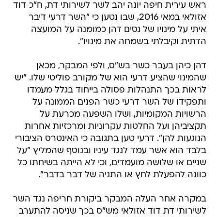
ראש עירית חיפה יונה יהב לשר לשירותי דת, ח"כ דוד
אזולאי במאי 2016, שבו נטען כי "השר דרעי דיבר
איתי על מינויו של נסים דהן כמומנה על המועצה
הדתית וקיבלתי בשמחה את מינויו".
דהן כיהן בעבר כשר בש"ס, ולפי המבקר, מכאן
שהמינוי שהציע דרעי הוא של מקורב פוליטי שלו. "יש
לראות בכך התנהלות פסולה בייחוד בגלל מעמדו
ותפקידו של השר דרעי כשר הפנים הממונה על
הרשויות המקומיות, ושלו השפעה מכרעת על
תקציביהן ועל החלטות עקרוניות ומרכזיות אחרות
הנוגעות להן". דרעי טען בתגובה כי האינטרס הציבורי
בלבד הוא אשר עמד לנגד עיניו ובנוסף שהמליץ "על
שניים או שלושה מועמדים, וכי לא הייתה בשיחתו כל
כוונה להפעלת לחץ או התניה של דבר בדבר".
במקרה אחר העלה המבקר ביקורת חריפה נגד השר
לשירותי דת דוד אזולאי מש"ס בכך שניסה להתערב