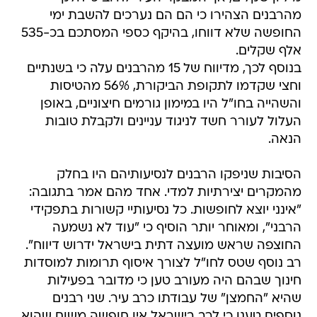
מהרבנים הצהירו כי הם הם נערכים להשבת ימי
החופשה שלא דווחו, בהיקף כספי המסתכם בכ-535
אלף שקלים.
בנוסף לכך, מדיווח של 15 מהרבנים עלה כי בשנתיים
וחצי שקדמו לתקופת הביקורת, 56% מהטיסות
והשהייה בחו"ל היו במימון גורמים חיצוניים, באופן
העלול לעורר חשד לניגוד עניינים ולקבלת טובות
הנאה.
הסיבות שניפקו הרבנים לנסיעותיהם היו בחלק
מהמקרים יצירתיות למדי. אחד מהם אמר בתגובה:
"אינני יוצא לחופשות. כל נסיעותיי קשורות בתפקידי
הרבני", ומאוחר יותר הוסיף כי "עוד לא נשמעה
החוצפה שראש מועצה דתית בישראל ידרוש דיווח".
רב נוסף שטס לחו"ל לצורך איסוף תרומות למוסדות
חינוך שבהם היה מעורב טען כי מדובר בפעילות
שהיא "החמצן" של עבודתו כרב עיר. שני רבנים
נוספים טענו כי לרב בישראל אין חופשה משום שהוא