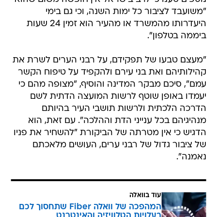
"משועבד לציבור כל ימות השנה, וכי גם בימי
היעדרותו מהמשרד או מהעיר הוא זמין 24 שעות
ביממה בטלפון".
"מעצם טבעו של תפקידם, על רבני הערים לשרת את
קהילותיהם ואת בני עירם ולהקפיד על טיפוח הקשר
עמם", סיכם מבקר המדינה והוסיף, "מצופה מהם כי
יעמדו באופן שוטף לרשות המועצה הדתית לשם
הדרכה הלכתית ולרשות תושבי העיר בהיותם
מנהיגיהם בכל ענייני הדת וההלכה". עם זאת, הוא
הדגיש כי אין מטרתה של הביקורת "להשחיר את פניו
של ציבור גדול של רבני ערים, העושים מלאכתם
נאמנה".
עוד בוואלה
המהפכה של וואלה Fiber שתחסוך לכם
בעלויות הטלוויזיה והאינטרנט