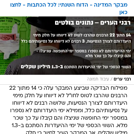
מבקר המדינה - הדוח השנתי: לכל הכתבות - לחצו
כאן
/
רבני ערים
עיבוד תמונה
מפילוח הבדיקה שביצע המבקר עלה כי 14 מתוך 22
הרבנים שהרבו לטוס לחו"ל לא דיווחו על חלק מימי
היעדרותם לצורך הנסיעות, שלושה רבנים לא דיווחו
על נסיעותיהם כלל, וממילא ימי היעדרותם לא נספרו
במספר ימי החופשה שניצלו והם קיבלו על כך שכר
מלא. השווי הכספי של ימי ההיעדרות הסתכם ב-1.3
מיליון שקלים, אך המבקר העיר לחיוב כי חלק