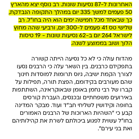
האחרונות ל-87 נסיעות שונות. רב נוסף יצא מהארץ
50 פעמים למשך 335 יום במהלך התקופה הנבדקת,
כך שבאחד מכל חמישה ימים הוא היה בחו"ל. רב
שלישי טס 41 פעמים ל-300 יום, ורביעי שהה מחוץ
לישראל 264 יום ב-62 נסיעות שונות - 19 טיסות
הלוך ושוב בממוצע לשנה.
מהדוח עולה כי לא כל נסיעה הייתה קשורה
בתפקידם כרבנים. בין השאר עלה כי הרבנים נסעו
לצורך הקמת ישיבה, גיוס תרומות למוסדות חינוך
שהם מעורבים בקידומם, הפצת תורה, תפילות על
קברו של רבי נחמן באומן שבאוקראינה, השתתפות
באירועים משפחתיים ובכנסים, העברת קורסים
בחופה וקידושין לשליחי חב"ד ועוד. מבקר המדינה
קבע כי "השהיות הארוכות של הרבנים האמורים
בחו"ל עשוית לפגוע ביכולתם לשרת את קהילותיהם
ואת בני עירם".