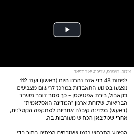
צילום: רויטרס, עריכה: יאיר דניאל
לפחות 48 בני אדם נהרגו היום (ראשון) ועוד 112
נפצעו בפיגוע התאבדות במרכז לרישום מצביעים
בקאבול, בירת אפגניסטן - כך מסר דובר משרד
הבריאות. שלוחת ארגון "המדינה האסלאמית"
(דאעש) במדינה קיבלה אחריות למתקפה הקטלנית,
אחרי שטליבאן הכחיש מעורבות בה.
הפיגוע התרחש בזמן שאזרחים המתינו בתור כדי