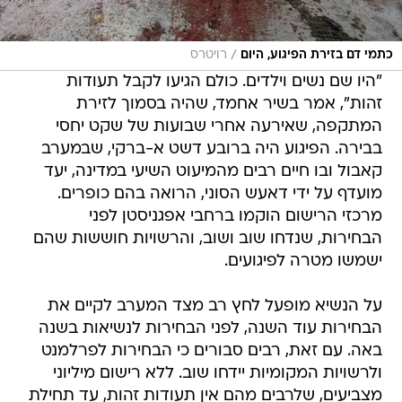
/
כתמי דם בזירת הפיגוע, היום
רויטרס
"היו שם נשים וילדים. כולם הגיעו לקבל תעודות
זהות", אמר בשיר אחמד, שהיה בסמוך לזירת
המתקפה, שאירעה אחרי שבועות של שקט יחסי
בבירה. הפיגוע היה ברובע דשט א-ברקי, שבמערב
קאבול ובו חיים רבים מהמיעוט השיעי במדינה, יעד
מועדף על ידי דאעש הסוני, הרואה בהם כופרים.
מרכזי הרישום הוקמו ברחבי אפגניסטן לפני
הבחירות, שנדחו שוב ושוב, והרשויות חוששות שהם
ישמשו מטרה לפיגועים.
על הנשיא מופעל לחץ רב מצד המערב לקיים את
הבחירות עוד השנה, לפני הבחירות לנשיאות בשנה
באה. עם זאת, רבים סבורים כי הבחירות לפרלמנט
ולרשויות המקומיות יידחו שוב. ללא רישום מיליוני
מצביעים, שלרבים מהם אין תעודות זהות, עד תחילת