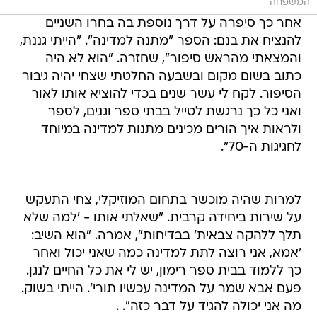
המשפחה
אחר כך סיפרה על דרך נוספת בה בחרו השניים
להנציח את בנם: הספר "מתנה למדינה". "הייתי גננת,
והמצאתי מהראש סיפור", שחזרה. "הוא לא היה
כתוב בשום מקום ובשבעה החלטתי שצחי יהיה גיבור
הסיפור. לקח לי עשר שנים בכדי להוציא אותו לאור
ואני כל כך נרגשת לטייל בבתי ספר וגנים, לספר
ולראות איך הורים מכינים מתנות למדינה במיוחד
לחגיגות ה-70".
למרות שהיה מוכשר בתחום המוזיקלי, צחי התעקש
על שירות ביחידה קרבית. "שאלתי אותו - 'למה שלא
תלך ללהקה צבאית' בבדיחות", אמרה. "הוא השיב:
'אמא, אני רוצה לתת למדינה כמה שאני יכול ואחר
כך ללמוד בבית ספר רימון, יש לי את כל החיים לנגן.
פעם אבא שמר על המדינה עכשיו תורי'. הייתי בשוק.
מה אני יכולה להגיד על דבר כזה". .