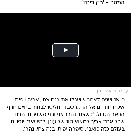
המסר - 'רק ביחד'
עריכת וידאו:ניר חן
כ-18 שנים לאחר ששכלו את בנם צחי, אריה ויפית
איטח חוזרים אל הרגע שבו החליטו לבחור בחיים חרף
הכאב הגדול. "כשצחי נהרג אני ובני משפחתי הבנו
שכל אחד צריך למצוא סוג של עוגן, להישאר שפויים
בעולם כזה כואב", סיפרה יפית. בנה צחי, נהרג