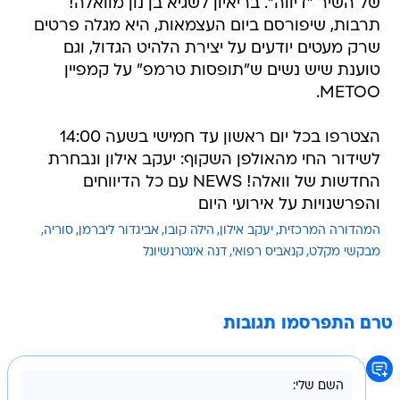
של השיר "דיווה". בריאיון לשגיא בן נון מוואלה!
תרבות, שיפורסם ביום העצמאות, היא מגלה פרטים
שרק מעטים יודעים על יצירת הלהיט הגדול, וגם
טוענת שיש נשים ש"תופסות טרמפ" על קמפיין
METOO.
הצטרפו בכל יום ראשון עד חמישי בשעה 14:00
לשידור החי מהאולפן השקוף: יעקב אילון ונבחרת
החדשות של וואלה! NEWS עם כל הדיווחים
והפרשנויות על אירועי היום
המהדורה המרכזית
יעקב אילון
הילה קובו
אביגדור ליברמן
סוריה
מבקשי מקלט
קנאביס רפואי
דנה אינטרנשיונל
טרם התפרסמו תגובות