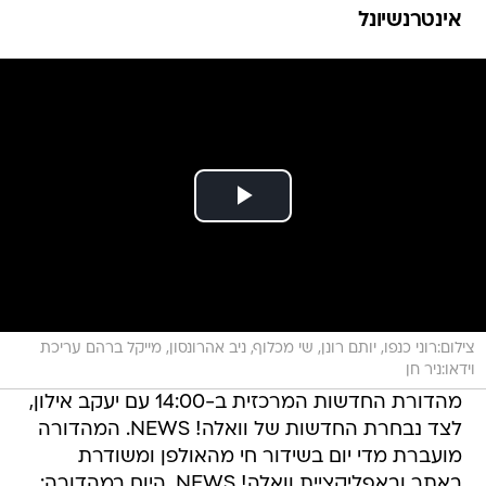
אינטרנשיונל
צילום:רוני כנפו, יותם רונן, שי מכלוף, ניב אהרונסון, מייקל ברהם עריכת
וידאו:ניר חן
מהדורת החדשות המרכזית ב-14:00 עם יעקב אילון,
לצד נבחרת החדשות של וואלה! NEWS. המהדורה
מועברת מדי יום בשידור חי מהאולפן ומשודרת
באתר ובאפליקציית וואלה! NEWS. היום במהדורה: