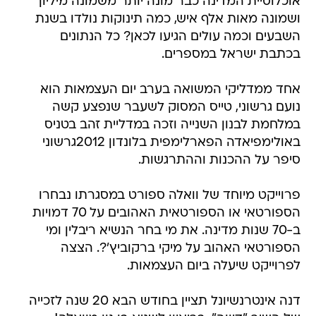
אוכלוסיית המדינה כבר מונה יותר משמונה מיליון
ושמונה מאות אלף איש, כמה תינוקות נולדו בשנת
השבעים וכמה עולים הגיעו לכאן? כל הנתונים
בכתבת ישראל במספרים.
אחד ממדליקי המשואה בערב יום העצמאות הוא
נועם גרשוני, טייס המסוק לשעבר שנפצע קשה
במלחמת לבנון השנייה וזכה במדליית זהב בטניס
באולימפיאדה הפארלימפית בלונדון 2012גרשוני
סיפר על ההכנות וההתרגשות.
פרוייקט מיוחד של וואלה ספורט במסגרתו נבחרו
הספורטאי או הספורטאית האהובים על 70 דמויות
ב-70 שנות מדינה. את מי בחר הנשיא ריבלין ומי
הספורטאי האהוב על מיקי ברקוביץ'?. הצצה
לפרוייקט שיעלה ביום העצמאות.
דנה אינטרנשיונל תציין בחודש הבא 20 שנה לזכייה