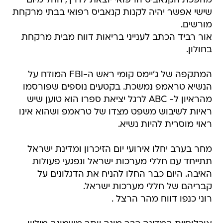
מהפכת הקנאביס הרפואי יוצאת לדרך, החל מיום
שישי אפשר יהיה לקנות קנאביס רפואי בבתי מרקחת
מורשים.
אור רביד הכתב לענייני בריאות דווח מבית מרקחת
בחולון.
המתקפה של ג'יימס קומי ראש ה-FBI המודח על
הנשיא טראמפ נמשכת. בקטעים נוספים שפורסמו
מהראיון ל- ABC לרגל יציאת ספרו הוא טוען שיש
ראיות לשיבוש משפט מצדו של טראמפ ושהוא אינו
ראוי מוסרית להיות נשיא.
מחר בערב יחלו אירועי יום הזיכרון ומדינת ישראל
תתייחד עם חללי מערכות ישראל ונפגעי פעולות
האיבה. היום כבר החלו להניח את הדגלונים על
קבריהם של חללי מערכות ישראל.
רוני כנפו דווח מהר הרצל .