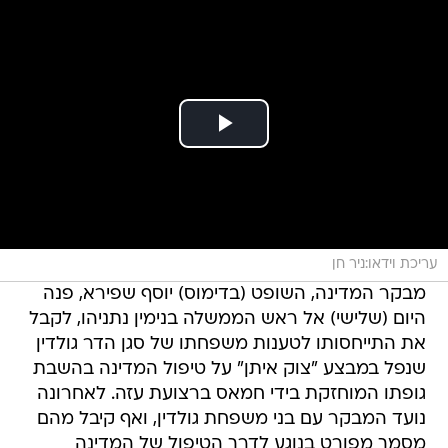
עריכת וידאו:ניר חן
מבקר המדינה, השופט (בדימוס) יוסף שפירא, פנה
היום (שלישי) אל ראש הממשלה בנימין נתניהו, לקבל
את התייחסותו לטענות משפחתו של סגן הדר גולדין
שנפל במבצע "צוק איתן" על טיפול המדינה בהשבת
גופתו המוחזקת בידי חמאס ברצועת עזה. לאחרונה
נועד המבקר עם בני משפחת גולדין, ואף קיבל מהם
מסמך מפורט בנוגע לדרך הטיפול של המדינה